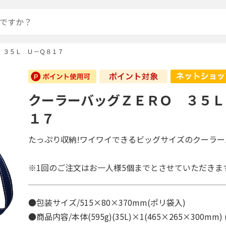
 ３５Ｌ Ｕ－Ｑ８１７
クーラーバッグＺＥＲＯ ３５Ｌ
１７
たっぷり収納!ワイワイできるビッグサイズのクーラー
※1回のご注文はお一人様5個までとさせていただきま
●包装サイズ/515×80×370mm(ポリ袋入)
●商品内容/本体(595g)(35L)×1(465×265×300mm