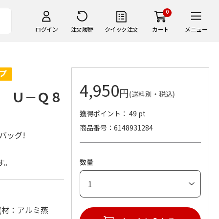
0
ログイン
注文履歴
クイック注文
カート
メニュー
4,950
円
 Ｕ－Ｑ８
(送料別・税込)
獲得ポイント： 49 pt
商品番号
6148931284
バッグ!
す。
数量
) (材：アルミ蒸