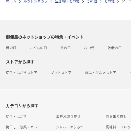
ホーム
ネットショップ
生き物・その他
その他
その他
クー
郵便局のネットショップの特集・イベント
母の日
こどもの日
父の日
お中元
敬老の日
ストアから探す
切手・はがきストア
ギフトストア
食品・グルメストア
カテゴリから探す
切手・はがき
海鮮お取り寄せ
肉お取り寄せ
梅干し・惣菜・カレー
ジャム・はちみつ
調味料・ドレッ