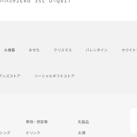
ラーバッグＺＥＲＯ ３５Ｌ Ｕ－Ｑ８１７
お歳暮
おせち
クリスマス
バレンタイン
ホワイト
グッズストア
ソーシャルギフトストア
果物・野菜等
乳製品
シング
ドリンク
お酒