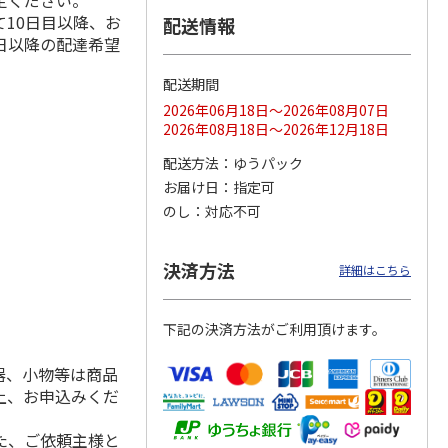
定ください。
10日目以降、お
配送情報
日以降の配達希望
配送期間
ス 大
MLB ドジャース 大
ドジャース 大谷翔
MLB ドジャース 大
由伸・
谷翔平 2026 NL 3・
平 日本人最多53試
谷翔平 2026 NL 3・
2026年06月18日～2026年08月07日
日本人
…
4月投手
…
合連続出塁記念 シ
4月投手
…
2026年08月18日～2026年12月18日
ル
…
17,000円
17,000円
8,500円
配送方法
ゆうパック
(送料・税込)
(送料・税込)
(送料・税込)
お届け日
指定可
のし
対応不可
決済方法
詳細はこちら
下記の決済方法がご利用頂けます。
器、小物等は商品
上、お申込みくだ
た、ご依頼主様と