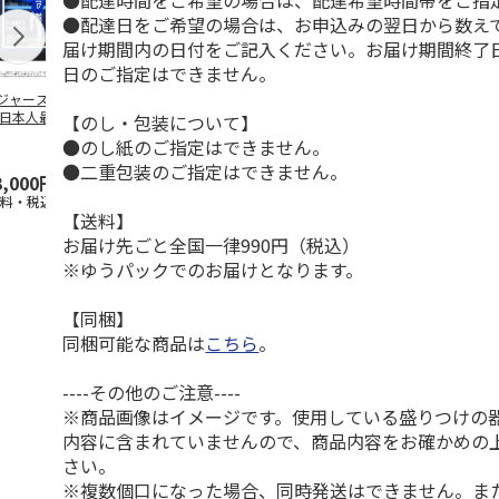
●配達時間をご希望の場合は、配達希望時間帯をご指
●配達日をご希望の場合は、お申込みの翌日から数えて
届け期間内の日付をご記入ください。お届け期間終了
日のご指定はできません。
ジャース 大谷翔
MLB ドジャース 大
ドジャース 大谷翔
MLB ドジャー
 日本人最多53試
谷翔平 2026 NL 3・
平 日本人最多53試
谷翔平・山本
【のし・包装について】
連続出塁記念 ダ
4月投手
…
合連続出塁記念 コ
佐々木朗希 
●のし紙のご指定はできません。
…
イ
…
●二重包装のご指定はできません。
3,000円
33,000円
9,900円
8,500円
送料・税込)
(送料・税込)
(送料・税込)
(送料・税込)
【送料】
お届け先ごと全国一律990円（税込）
※ゆうパックでのお届けとなります。
【同梱】
同梱可能な商品は
こちら
。
----その他のご注意----
※商品画像はイメージです。使用している盛りつけの
内容に含まれていませんので、商品内容をお確かめの
さい。
※複数個口になった場合、同時発送はできません。ま