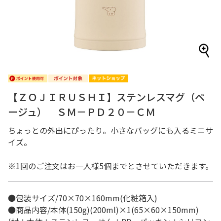
【ＺＯＪＩＲＵＳＨＩ】ステンレスマグ（ベ
ージュ） ＳＭ－ＰＤ２０－ＣＭ
ちょっとの外出にぴったり。小さなバッグにも入るミニサ
イズ。
※1回のご注文はお一人様5個までとさせていただきます。
●包装サイズ/70×70×160mm(化粧箱入)
●商品内容/本体(150g)(200ml)×1(65×60×150mm)