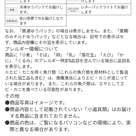
します
けします
冷凍ゆうパックでお届けし
レターパックライトでお届け
ます。
します
佐川急便でのお届けとなり
ます
なお、「普通ゆうパック」の場合は表示しません。また、「夏期
のみチルドゆうパック」などとなる場合は、記号での表示はせ
ず、商品内容欄にその旨を表示しています。
アレルギー情報について
商品に「小麦」「そば」「卵」「乳」「落花生」「えび」「か
に」「くるみ」のアレルギー特定8品目を含んでいる場合に品目名
を表示します。
※エビ・カニを除く魚介類（これらの魚介類を原材料として製造
された加工品も含む）は、漁獲漁法によりエビ・カニが混じって
いる場合があります。 また、これらの魚介類は、エサとしてエ
ビ・カニを食べている可能性があります。
その他
商品写真はイメージです。
商品内容として記載されていない「小道具類」はお届け
する商品に含まれておりません。
商品の色は、ご覧になるパソコンなどの環境により、実
際と異なる場合があります。