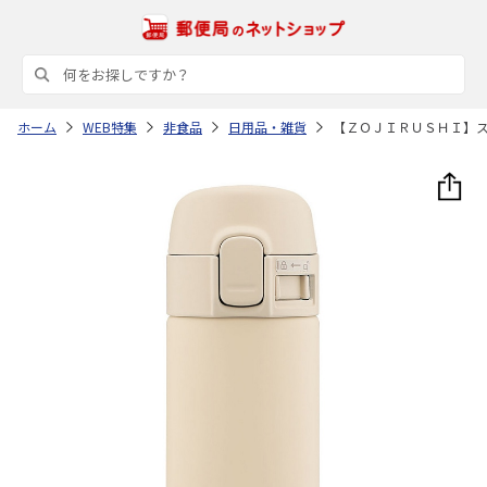
ホーム
WEB特集
非食品
日用品・雑貨
【ＺＯＪＩＲＵＳＨＩ】