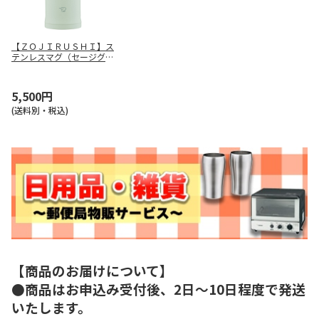
【ＺＯＪＩＲＵＳＨＩ】ス
テンレスマグ（セージグリ
ーン） ＳＭ－ＰＤ２０－
ＧＭ
5,500円
(送料別・税込)
【商品のお届けについて】
●商品はお申込み受付後、2日～10日程度で発送
いたします。