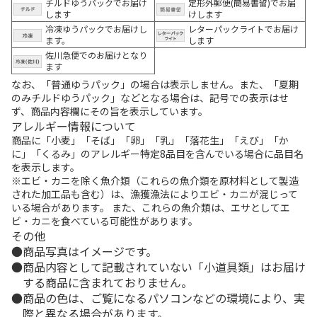
チルドゆうパックでお届け
定形外郵便(簡易書留)でお届
します
けします
冷凍ゆうパックでお届けし
レターパックライトでお届け
ます。
します
佐川急便でのお届けとなり
ます
なお、「普通ゆうパック」の場合は表示しません。また、「夏期
のみチルドゆうパック」などとなる場合は、記号での表示はせ
ず、商品内容欄にその旨を表示しています。
アレルギー情報について
商品に「小麦」「そば」「卵」「乳」「落花生」「えび」「か
に」「くるみ」のアレルギー特定8品目を含んでいる場合に品目名
を表示します。
※エビ・カニを除く魚介類（これらの魚介類を原材料として製造
された加工品も含む）は、漁獲漁法によりエビ・カニが混じって
いる場合があります。 また、これらの魚介類は、エサとしてエ
ビ・カニを食べている可能性があります。
その他
商品写真はイメージです。
商品内容として記載されていない「小道具類」はお届け
する商品に含まれておりません。
商品の色は、ご覧になるパソコンなどの環境により、実
際と異なる場合があります。