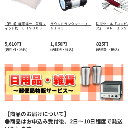
【西川】睡眠博士 首肩フ
ラウンドランタントーチ
防災ツール「コンビ
ィット枕 ＥＨ９３００９
６１４３
ス」 ＫＮ－１５Ｓ
５４７
5,610円
1,650円
825円
(送料別・税込)
(送料別・税込)
(送料別・税込)
【商品のお届けについて】
●商品はお申込み受付後、2日～10日程度で発送