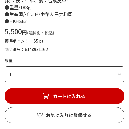
(材：表：牛革、裏：合成皮革)
●重量/188g
●生産国/インド/中華人民共和国
●HKHSE3
5,500
円
(送料別・税込)
獲得ポイント： 55 pt
商品番号
6148931162
数量
1
カートに入れる
お気に入りに登録する