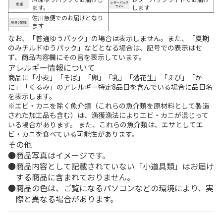
ます。
します
佐川急便でのお届けとなり
ます
なお、「普通ゆうパック」の場合は表示しません。また、「夏期
のみチルドゆうパック」などとなる場合は、記号での表示はせ
ず、商品内容欄にその旨を表示しています。
アレルギー情報について
商品に「小麦」「そば」「卵」「乳」「落花生」「えび」「か
に」「くるみ」のアレルギー特定8品目を含んでいる場合に品目名
を表示します。
※エビ・カニを除く魚介類（これらの魚介類を原材料として製造
された加工品も含む）は、漁獲漁法によりエビ・カニが混じって
いる場合があります。 また、これらの魚介類は、エサとしてエ
ビ・カニを食べている可能性があります。
その他
商品写真はイメージです。
商品内容として記載されていない「小道具類」はお届け
する商品に含まれておりません。
商品の色は、ご覧になるパソコンなどの環境により、実
際と異なる場合があります。