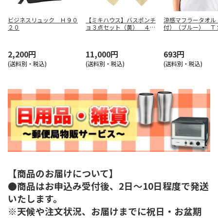
ビジネスリュック Ｈ９０
【ミキハウス】バスポンチ
涼感マフラータオル
２０
ョ３点セット（黄） ４０
付）（ブルー） Ｔ
－３８２１－４９３
３７９－００１
2,200円
11,000円
693円
(送料別・税込)
(送料別・税込)
(送料別・税込)
【商品のお届けについて】
●商品はお申込み受付後、2日～10日程度で発送
いたします。
※天候や注文状況、お届けまでに祝日・お盆期