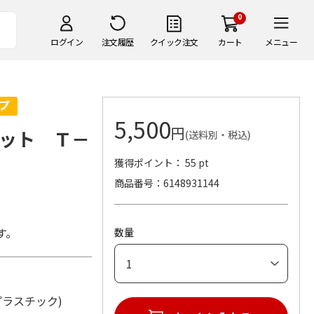
0
ログイン
注文履歴
クイック注文
カート
メニュー
5,500
円
ット Ｔ－
(送料別・税込)
獲得ポイント： 55 pt
商品番号
6148931144
す。
数量
材：プラスチック)