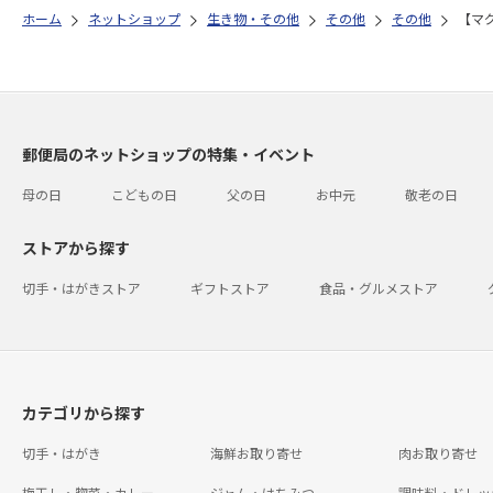
ホーム
ネットショップ
生き物・その他
その他
その他
【マ
郵便局のネットショップの特集・イベント
母の日
こどもの日
父の日
お中元
敬老の日
ストアから探す
切手・はがきストア
ギフトストア
食品・グルメストア
カテゴリから探す
切手・はがき
海鮮お取り寄せ
肉お取り寄せ
梅干し・惣菜・カレー
ジャム・はちみつ
調味料・ドレッ