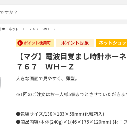
計ホーネット Ｔ－７６７ ＷＨ－Ｚ
【マグ】電波目覚まし時計ホーネ
７６７ ＷＨ－Ｚ
大きな画面で見やすく、薄型。
※1回のご注文はお一人様5個までとさせていただきま
●包装サイズ/138×183×58mm(化粧箱入)
●商品内容/本体(240g)×1(46×175×120mm) (