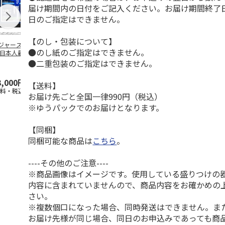
届け期間内の日付をご記入ください。お届け期間終了
日のご指定はできません。
【のし・包装について】
ジャース 大谷翔
MLB ドジャース 大
ドジャース 大谷翔
MLB ドジャー
●のし紙のご指定はできません。
 日本人最多53試
谷翔平 2026 NL 3・
平 日本人最多53試
谷翔平・山本
連続出塁記念 ダ
4月投手
…
合連続出塁記念 コ
佐々木朗希 
●二重包装のご指定はできません。
…
イ
…
3,000円
33,000円
9,900円
8,500円
【送料】
送料・税込)
(送料・税込)
(送料・税込)
(送料・税込)
お届け先ごと全国一律990円（税込）
※ゆうパックでのお届けとなります。
【同梱】
同梱可能な商品は
こちら
。
----その他のご注意----
※商品画像はイメージです。使用している盛りつけの
内容に含まれていませんので、商品内容をお確かめの
さい。
※複数個口になった場合、同時発送はできません。ま
お届け先様が同じ場合、同日のお申込みであっても商