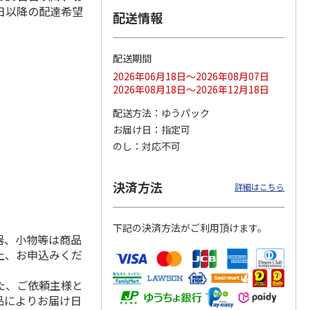
日以降の配達希望
配送情報
配送期間
ス 大
MLB ドジャース 大
ドジャース 大谷翔
MLB ドジャース 大
由伸・
谷翔平 2026 NL 3・
平 日本人最多53試
谷翔平 2026 NL 3・
2026年06月18日～2026年08月07日
日本人
…
4月投手
…
合連続出塁記念 シ
4月投手
…
2026年08月18日～2026年12月18日
ル
…
17,000円
17,000円
8,500円
配送方法
ゆうパック
(送料・税込)
(送料・税込)
(送料・税込)
お届け日
指定可
のし
対応不可
決済方法
詳細はこちら
下記の決済方法がご利用頂けます。
器、小物等は商品
上、お申込みくだ
た、ご依頼主様と
品によりお届け日