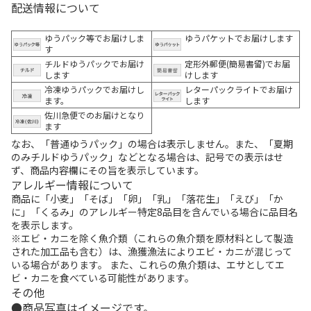
配送情報について
ゆうパック等でお届けしま
ゆうパケットでお届けします
す
チルドゆうパックでお届け
定形外郵便(簡易書留)でお届
します
けします
冷凍ゆうパックでお届けし
レターパックライトでお届け
ます。
します
佐川急便でのお届けとなり
ます
なお、「普通ゆうパック」の場合は表示しません。また、「夏期
のみチルドゆうパック」などとなる場合は、記号での表示はせ
ず、商品内容欄にその旨を表示しています。
アレルギー情報について
商品に「小麦」「そば」「卵」「乳」「落花生」「えび」「か
に」「くるみ」のアレルギー特定8品目を含んでいる場合に品目名
を表示します。
※エビ・カニを除く魚介類（これらの魚介類を原材料として製造
された加工品も含む）は、漁獲漁法によりエビ・カニが混じって
いる場合があります。 また、これらの魚介類は、エサとしてエ
ビ・カニを食べている可能性があります。
その他
商品写真はイメージです。