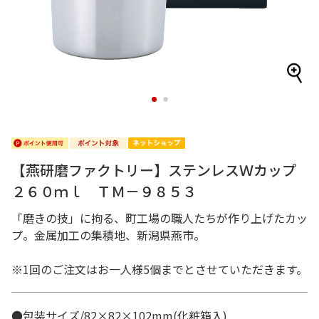
1
2
【燕研磨ファクトリー】ステンレスＷカップ
２６０ｍｌ ＴＭ－９８５３
「磨きの技」に拘る、町工場の職人たちが作り上げたカッ
プ。金属加工の集積地、新潟県燕市。
※1回のご注文はお一人様5個までとさせていただきます。
●包装サイズ/82×82×102mm(化粧箱入)