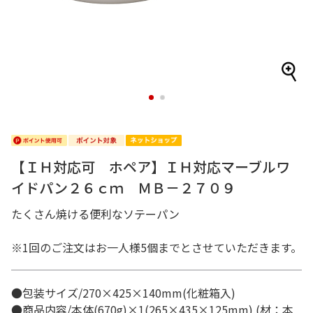
1
2
【ＩＨ対応可 ホペア】ＩＨ対応マーブルワ
イドパン２６ｃｍ ＭＢ－２７０９
たくさん焼ける便利なソテーパン
※1回のご注文はお一人様5個までとさせていただきます。
●包装サイズ/270×425×140mm(化粧箱入)
●商品内容/本体(670g)×1(265×435×125mm) (材：本