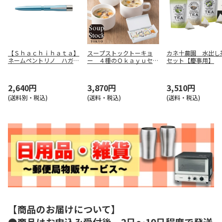
【Ｓｈａｃｈｉｈａｔａ】
スープストックトーキョ
カネ十農園 水出し
ネームペントリノ ハガキ
ー ４種のＯｋａｙｕセッ
セット【慶事用】
付（パールブルー） ＮＰ
ト８袋【慶事用】
－ＴＦ３－ＧＦ
2,640円
3,870円
3,510円
(送料別・税込)
(送料・税込)
(送料・税込)
【商品のお届けについて】
●商品はお申込み受付後、2日～10日程度で発送