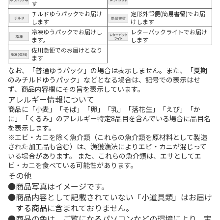
す
チルドゆうパックでお届け
定形外郵便(簡易書留)でお届
します
けします
冷凍ゆうパックでお届けし
レターパックライトでお届け
ます。
します
佐川急便でのお届けとなり
ます
なお、「普通ゆうパック」の場合は表示しません。また、「夏期
のみチルドゆうパック」などとなる場合は、記号での表示はせ
ず、商品内容欄にその旨を表示しています。
アレルギー情報について
商品に「小麦」「そば」「卵」「乳」「落花生」「えび」「か
に」「くるみ」のアレルギー特定8品目を含んでいる場合に品目名
を表示します。
※エビ・カニを除く魚介類（これらの魚介類を原材料として製造
された加工品も含む）は、漁獲漁法によりエビ・カニが混じって
いる場合があります。 また、これらの魚介類は、エサとしてエ
ビ・カニを食べている可能性があります。
その他
商品写真はイメージです。
商品内容として記載されていない「小道具類」はお届け
する商品に含まれておりません。
商品の色は、ご覧になるパソコンなどの環境により、実