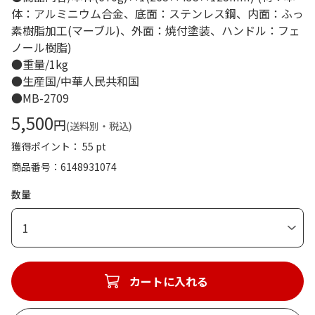
体：アルミニウム合金、底面：ステンレス鋼、内面：ふっ
素樹脂加工(マーブル)、外面：焼付塗装、ハンドル：フェ
ノール樹脂)
●重量/1kg
●生産国/中華人民共和国
●MB-2709
5,500
円
(送料別・税込)
獲得ポイント： 55 pt
商品番号
6148931074
数量
1
カートに入れる