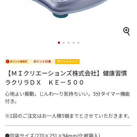
1
2
3
4
5
【ＭＩクリエーションズ株式会社】健康習慣
ラクリラＤＸ ＫＥ－５００
心地よい振動。じんわ～り気持ちいい。5分タイマー機能
付き。
※1回のご注文はお一人様5個までとさせていただきます。
●包装サイズ/270×251×94mm(化粧箱入)