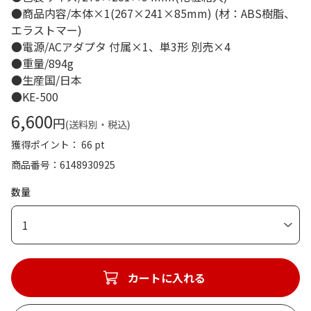
●商品内容/本体×1(267×241×85mm) (材：ABS樹脂、
エラストマー)
●電源/ACアダプタ 付属×1、単3形 別売×4
●重量/894g
●生産国/日本
●KE-500
6,600
円
(送料別・税込)
獲得ポイント： 66 pt
商品番号
6148930925
数量
1
カートに入れる