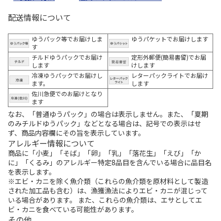
配送情報について
ゆうパック等でお届けしま
ゆうパケットでお届けします
す
チルドゆうパックでお届け
定形外郵便(簡易書留)でお届
します
けします
冷凍ゆうパックでお届けし
レターパックライトでお届け
ます。
します
佐川急便でのお届けとなり
ます
なお、「普通ゆうパック」の場合は表示しません。また、「夏期
のみチルドゆうパック」などとなる場合は、記号での表示はせ
ず、商品内容欄にその旨を表示しています。
アレルギー情報について
商品に「小麦」「そば」「卵」「乳」「落花生」「えび」「か
に」「くるみ」のアレルギー特定8品目を含んでいる場合に品目名
を表示します。
※エビ・カニを除く魚介類（これらの魚介類を原材料として製造
された加工品も含む）は、漁獲漁法によりエビ・カニが混じって
いる場合があります。 また、これらの魚介類は、エサとしてエ
ビ・カニを食べている可能性があります。
その他