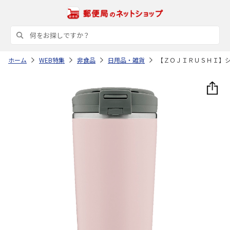
ホーム
WEB特集
非食品
日用品・雑貨
【ＺＯＪＩＲＵＳＨＩ】