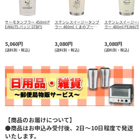
サーモタンブラー 450ml P
ステンレスイージータンブ
ステンレスイージー
EANUTS バッジ STBF5
ラー 480ml くまのプーさ
ラー 480ml PEANU
ん STEM5
ジ STEM5
5,060円
3,080円
3,080円
(送料別・税込)
(送料別・税込)
(送料別・税込)
【商品のお届けについて】
●商品はお申込み受付後、2日～10日程度で発送
いたします。