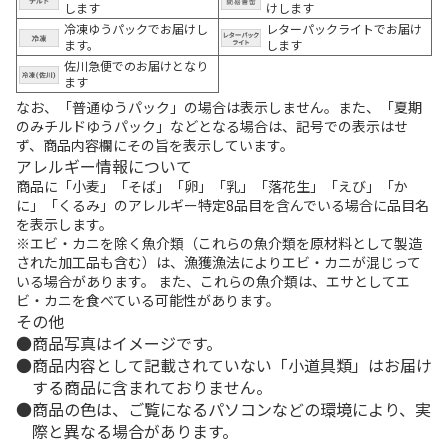
します
けします
冷凍ゆうパックでお届けし
レターパックライトでお届け
ます。
します
佐川急便でのお届けとなり
ます
なお、「普通ゆうパック」の場合は表示しません。また、「夏期
のみチルドゆうパック」などとなる場合は、記号での表示はせ
ず、商品内容欄にその旨を表示しています。
アレルギー情報について
商品に「小麦」「そば」「卵」「乳」「落花生」「えび」「か
に」「くるみ」のアレルギー特定8品目を含んでいる場合に品目名
を表示します。
※エビ・カニを除く魚介類（これらの魚介類を原材料として製造
された加工品も含む）は、漁獲漁法によりエビ・カニが混じって
いる場合があります。 また、これらの魚介類は、エサとしてエ
ビ・カニを食べている可能性があります。
その他
商品写真はイメージです。
商品内容として記載されていない「小道具類」はお届け
する商品に含まれておりません。
商品の色は、ご覧になるパソコンなどの環境により、実
際と異なる場合があります。