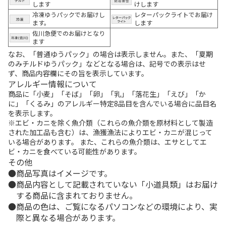
します
けします
冷凍ゆうパックでお届けし
レターパックライトでお届け
ます。
します
佐川急便でのお届けとなり
ます
なお、「普通ゆうパック」の場合は表示しません。また、「夏期
のみチルドゆうパック」などとなる場合は、記号での表示はせ
ず、商品内容欄にその旨を表示しています。
アレルギー情報について
商品に「小麦」「そば」「卵」「乳」「落花生」「えび」「か
に」「くるみ」のアレルギー特定8品目を含んでいる場合に品目名
を表示します。
※エビ・カニを除く魚介類（これらの魚介類を原材料として製造
された加工品も含む）は、漁獲漁法によりエビ・カニが混じって
いる場合があります。 また、これらの魚介類は、エサとしてエ
ビ・カニを食べている可能性があります。
その他
商品写真はイメージです。
商品内容として記載されていない「小道具類」はお届け
する商品に含まれておりません。
商品の色は、ご覧になるパソコンなどの環境により、実
際と異なる場合があります。