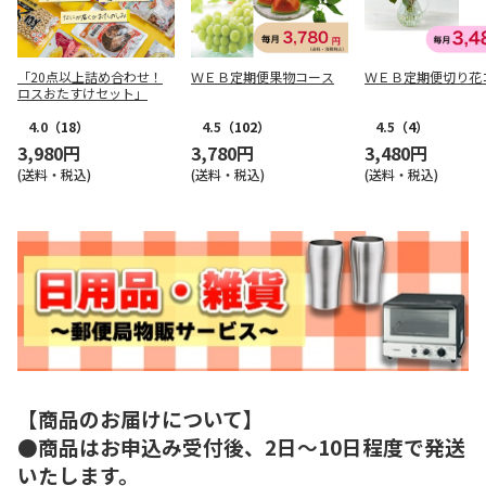
「20点以上詰め合わせ！
ＷＥＢ定期便果物コース
ＷＥＢ定期便切り花
ロスおたすけセット」
4.0
（18）
4.5
（102）
4.5
（4）
3,980円
3,780円
3,480円
(送料・税込)
(送料・税込)
(送料・税込)
【商品のお届けについて】
●商品はお申込み受付後、2日～10日程度で発送
いたします。