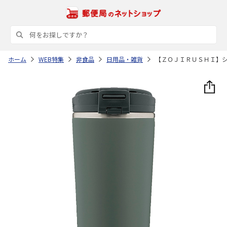
ホーム
WEB特集
非食品
日用品・雑貨
【ＺＯＪＩＲＵＳＨＩ】