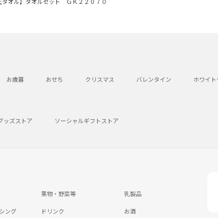
上タオル】タオルセット ＧＫ２２０７０
お歳暮
おせち
クリスマス
バレンタイン
ホワイト
グッズストア
ソーシャルギフトストア
果物・野菜等
乳製品
シング
ドリンク
お酒