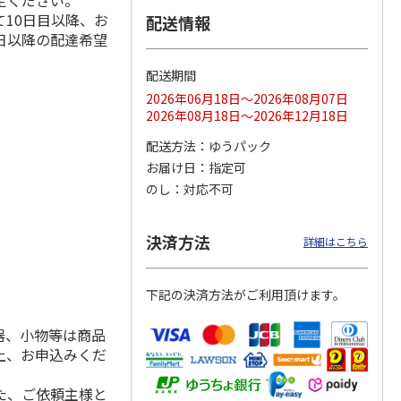
定ください。
10日目以降、お
配送情報
日以降の配達希望
配送期間
ス 大
MLB ドジャース 大
ドジャース 大谷翔
MLB ドジャース 大
由伸・
谷翔平 2026 NL 3・
平 日本人最多53試
谷翔平 2026 NL 3・
2026年06月18日～2026年08月07日
日本人
…
4月投手
…
合連続出塁記念 シ
4月投手
…
2026年08月18日～2026年12月18日
ル
…
17,000円
17,000円
8,500円
配送方法
ゆうパック
(送料・税込)
(送料・税込)
(送料・税込)
お届け日
指定可
のし
対応不可
決済方法
詳細はこちら
下記の決済方法がご利用頂けます。
器、小物等は商品
上、お申込みくだ
た、ご依頼主様と