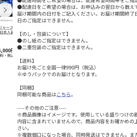
●配達時間をご希望の場合は、配達希望時間帯をご指
●配達日をご希望の場合は、お申込みの翌日から数えて
届け期間内の日付をご記入ください。お届け期間終了
日のご指定はできません。
ジャース 大谷翔
MLB ドジャース 大
ドジャース 大谷翔
MLB ドジャー
 日本人最多53試
谷翔平 2026 NL 3・
平 日本人最多53試
谷翔平・山本
【のし・包装について】
連続出塁記念 ダ
4月投手
…
合連続出塁記念 コ
佐々木朗希 
●のし紙のご指定はできません。
…
イ
…
●二重包装のご指定はできません。
3,000円
33,000円
9,900円
8,500円
送料・税込)
(送料・税込)
(送料・税込)
(送料・税込)
【送料】
お届け先ごと全国一律990円（税込）
※ゆうパックでのお届けとなります。
【同梱】
同梱可能な商品は
こちら
。
----その他のご注意----
※商品画像はイメージです。使用している盛りつけの
内容に含まれていませんので、商品内容をお確かめの
さい。
※複数個口になった場合、同時発送はできません。ま