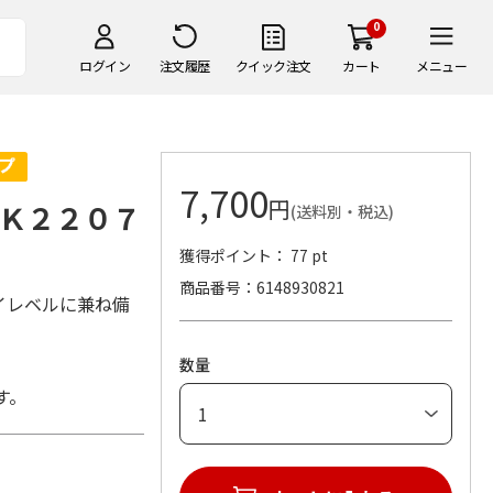
0
ログイン
注文履歴
クイック注文
カート
メニュー
7,700
円
Ｋ２２０７
(送料別・税込)
獲得ポイント： 77 pt
商品番号
6148930821
イレベルに兼ね備
数量
す。