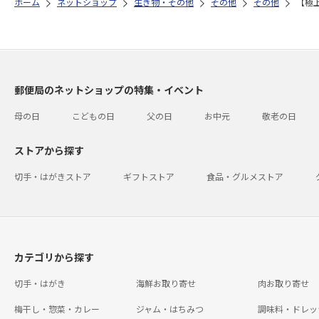
ホーム
ネットショップ
生き物・その他
その他
その他
【極
郵便局のネットショップの特集・イベント
母の日
こどもの日
父の日
お中元
敬老の日
ストアから探す
切手・はがきストア
ギフトストア
食品・グルメストア
カテゴリから探す
切手・はがき
海鮮お取り寄せ
肉お取り寄せ
梅干し・惣菜・カレー
ジャム・はちみつ
調味料・ドレッ