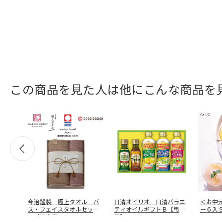
この商品を見た人は他にこんな商品を
今治謹製 極上タオル バ
日清オイリオ 日清バラエ
＜お中
ス・フェイスタオルセット
ティオイルギフトＢ【弔事
ー６入
Ａ【弔事用
…
用】