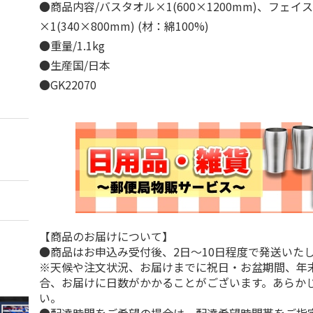
●商品内容/バスタオル×1(600×1200mm)、フェイ
×1(340×800mm) (材：綿100%)
●重量/1.1kg
●生産国/日本
●GK22070
【商品のお届けについて】
●商品はお申込み受付後、2日～10日程度で発送いた
※天候や注文状況、お届けまでに祝日・お盆期間、年
合、お届けに日数がかかることがございます。あらか
い。