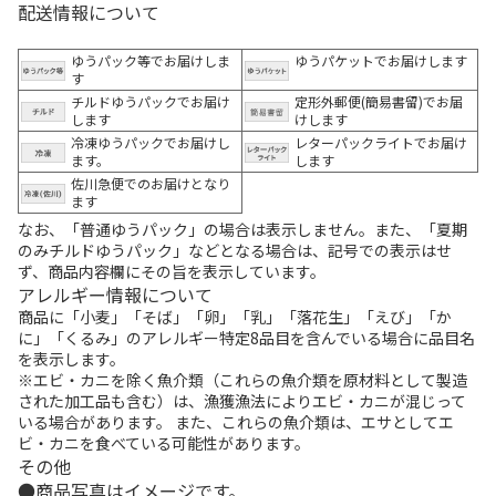
配送情報について
ゆうパック等でお届けしま
ゆうパケットでお届けします
す
チルドゆうパックでお届け
定形外郵便(簡易書留)でお届
します
けします
冷凍ゆうパックでお届けし
レターパックライトでお届け
ます。
します
佐川急便でのお届けとなり
ます
なお、「普通ゆうパック」の場合は表示しません。また、「夏期
のみチルドゆうパック」などとなる場合は、記号での表示はせ
ず、商品内容欄にその旨を表示しています。
アレルギー情報について
商品に「小麦」「そば」「卵」「乳」「落花生」「えび」「か
に」「くるみ」のアレルギー特定8品目を含んでいる場合に品目名
を表示します。
※エビ・カニを除く魚介類（これらの魚介類を原材料として製造
された加工品も含む）は、漁獲漁法によりエビ・カニが混じって
いる場合があります。 また、これらの魚介類は、エサとしてエ
ビ・カニを食べている可能性があります。
その他
商品写真はイメージです。