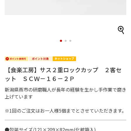
1
2
3
【食楽工房】サス２重ロックカップ ２客セ
ット ＳＣＷ－１６－２Ｐ
新潟県燕市の研磨職人が長年の経験を生かし手作業で磨き
上げています
※1回のご注文はお一人様5個までとさせていただきます。
●包装サイズ/121×209×82mm(化粧箱入)