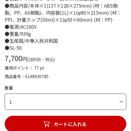
●商品内容/本体×1(137×128×275mm) (材：ABS樹
脂、PP、AS樹脂)、内容器(1L)×1(φ90×215mm) (材：
PP)、計量カップ(50ml)×1(φ50×60mm) (材：PP)
●電源/AC100V
●重量/930g
●生産国/中華人民共和国
●SL-50
7,700
円
(送料別・税込)
獲得ポイント： 77 pt
商品番号
6148930785
数量
1
カートに入れる