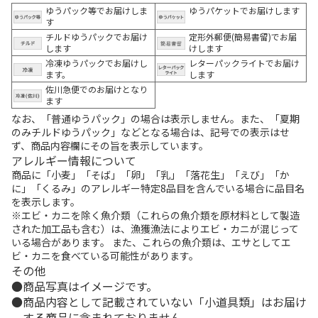
ゆうパック等でお届けしま
ゆうパケットでお届けします
す
チルドゆうパックでお届け
定形外郵便(簡易書留)でお届
します
けします
冷凍ゆうパックでお届けし
レターパックライトでお届け
ます。
します
佐川急便でのお届けとなり
ます
なお、「普通ゆうパック」の場合は表示しません。また、「夏期
のみチルドゆうパック」などとなる場合は、記号での表示はせ
ず、商品内容欄にその旨を表示しています。
アレルギー情報について
商品に「小麦」「そば」「卵」「乳」「落花生」「えび」「か
に」「くるみ」のアレルギー特定8品目を含んでいる場合に品目名
を表示します。
※エビ・カニを除く魚介類（これらの魚介類を原材料として製造
された加工品も含む）は、漁獲漁法によりエビ・カニが混じって
いる場合があります。 また、これらの魚介類は、エサとしてエ
ビ・カニを食べている可能性があります。
その他
商品写真はイメージです。
商品内容として記載されていない「小道具類」はお届け
する商品に含まれておりません。