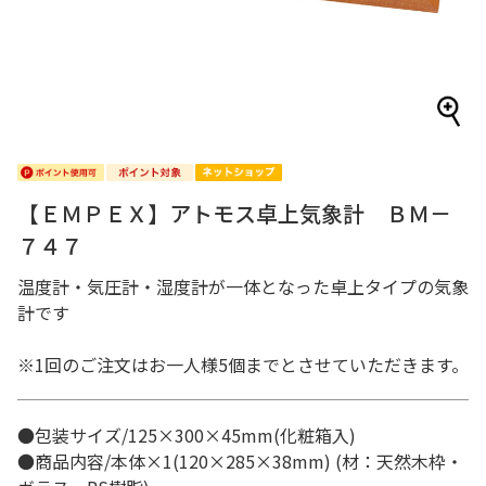
【ＥＭＰＥＸ】アトモス卓上気象計 ＢＭ－
７４７
温度計・気圧計・湿度計が一体となった卓上タイプの気象
計です
※1回のご注文はお一人様5個までとさせていただきます。
●包装サイズ/125×300×45mm(化粧箱入)
●商品内容/本体×1(120×285×38mm) (材：天然木枠・