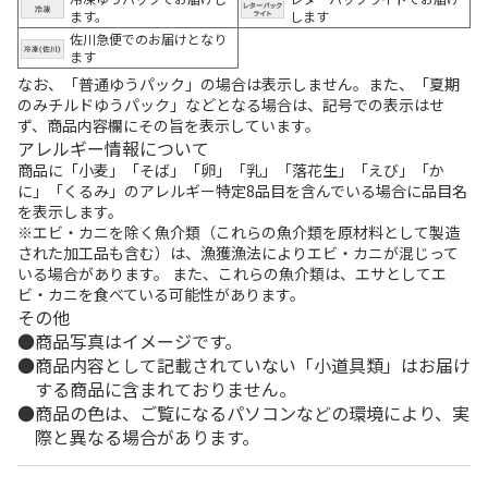
ます。
します
佐川急便でのお届けとなり
ます
なお、「普通ゆうパック」の場合は表示しません。また、「夏期
のみチルドゆうパック」などとなる場合は、記号での表示はせ
ず、商品内容欄にその旨を表示しています。
アレルギー情報について
商品に「小麦」「そば」「卵」「乳」「落花生」「えび」「か
に」「くるみ」のアレルギー特定8品目を含んでいる場合に品目名
を表示します。
※エビ・カニを除く魚介類（これらの魚介類を原材料として製造
された加工品も含む）は、漁獲漁法によりエビ・カニが混じって
いる場合があります。 また、これらの魚介類は、エサとしてエ
ビ・カニを食べている可能性があります。
その他
商品写真はイメージです。
商品内容として記載されていない「小道具類」はお届け
する商品に含まれておりません。
商品の色は、ご覧になるパソコンなどの環境により、実
際と異なる場合があります。