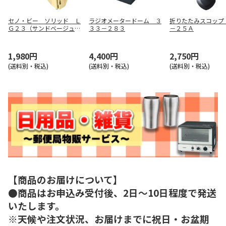
セノ・ビー ソリッド Ｌ
ラジオメータードーム ３
折りたたみスコップ
Ｇ２３（サンドベージュ）
３３－２８３
－２５Ａ
３０７６７
1,980円
4,400円
2,750円
(送料別・税込)
(送料別・税込)
(送料別・税込)
【商品のお届けについて】
●商品はお申込み受付後、2日～10日程度で発送
いたします。
※天候や注文状況、お届けまでに祝日・お盆期