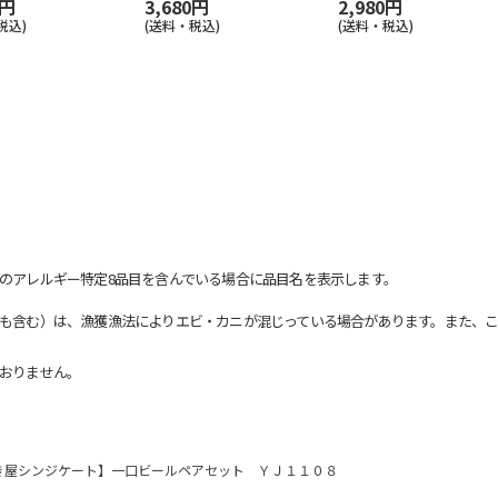
0円
3,680円
2,980円
税込)
(送料・税込)
(送料・税込)
のアレルギー特定8品目を含んでいる場合に品目名を表示します。
も含む）は、漁獲漁法によりエビ・カニが混じっている場合があります。また、こ
おりません。
き屋シンジケート】一口ビールペアセット ＹＪ１１０８