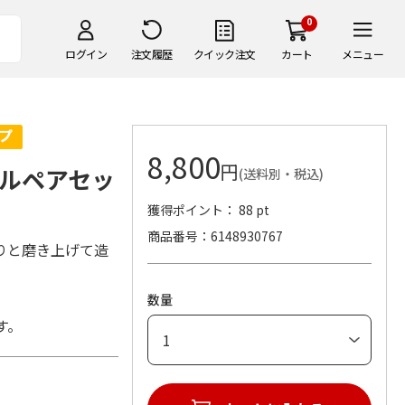
0
ログイン
注文履歴
クイック注文
カート
メニュー
8,800
円
ルペアセッ
(送料別・税込)
獲得ポイント： 88 pt
商品番号
6148930767
りと磨き上げて造
数量
す。