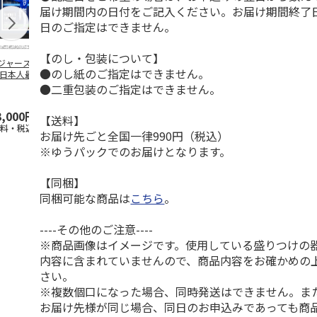
届け期間内の日付をご記入ください。お届け期間終了
日のご指定はできません。
【のし・包装について】
ジャース 大谷翔
MLB ドジャース 大
ドジャース 大谷翔
MLB ドジャー
●のし紙のご指定はできません。
 日本人最多53試
谷翔平 2026 NL 3・
平 日本人最多53試
谷翔平・山本
連続出塁記念 ダ
4月投手
…
合連続出塁記念 コ
佐々木朗希 
●二重包装のご指定はできません。
…
イ
…
3,000円
33,000円
9,900円
8,500円
【送料】
送料・税込)
(送料・税込)
(送料・税込)
(送料・税込)
お届け先ごと全国一律990円（税込）
※ゆうパックでのお届けとなります。
【同梱】
同梱可能な商品は
こちら
。
----その他のご注意----
※商品画像はイメージです。使用している盛りつけの
内容に含まれていませんので、商品内容をお確かめの
さい。
※複数個口になった場合、同時発送はできません。ま
お届け先様が同じ場合、同日のお申込みであっても商