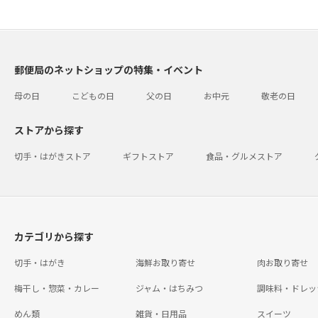
郵便局のネットショップの特集・イベント
母の日
こどもの日
父の日
お中元
敬老の日
ストアから探す
切手・はがきストア
ギフトストア
食品・グルメストア
カテゴリから探す
切手・はがき
海鮮お取り寄せ
肉お取り寄せ
梅干し・惣菜・カレー
ジャム・はちみつ
調味料・ドレッ
めん類
雑貨・日用品
スイーツ