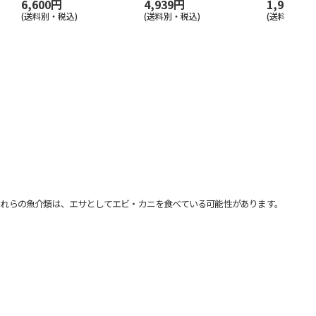
6,600円
4,939円
1,969円
(送料別・税込)
(送料別・税込)
(送料別・税込
れらの魚介類は、エサとしてエビ・カニを食べている可能性があります。