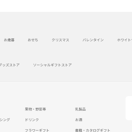
お歳暮
おせち
クリスマス
バレンタイン
ホワイト
グッズストア
ソーシャルギフトストア
果物・野菜等
乳製品
シング
ドリンク
お酒
フラワーギフト
書籍・カタログギフト