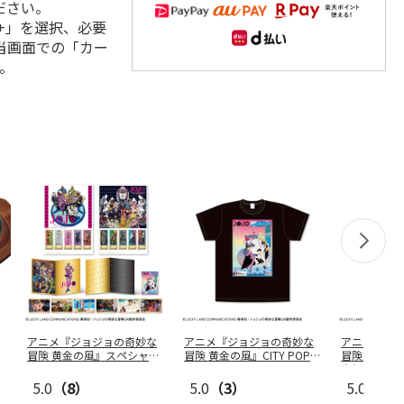
ださい。
+」を選択、必要
当画面での「カー
。
アニメ『ジョジョの奇妙な
アニメ『ジョジョの奇妙な
アニメ『ジ
冒険 黄金の風』スペシャル
冒険 黄金の風』CITY POP
冒険 黄金の
フレーム
…
…
タとセッ
…
5.0
（8）
5.0
（3）
5.0
（7）