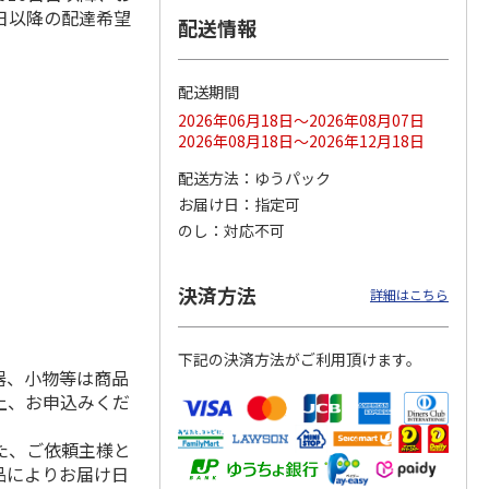
日以降の配達希望
配送情報
配送期間
ス 大
MLB ドジャース 大
ドジャース 大谷翔
MLB ドジャース 大
由伸・
谷翔平 2026 NL 3・
平 日本人最多53試
谷翔平 2026 NL 3・
2026年06月18日～2026年08月07日
日本人
…
4月投手
…
合連続出塁記念 シ
4月投手
…
2026年08月18日～2026年12月18日
ル
…
17,000円
17,000円
8,500円
配送方法
ゆうパック
(送料・税込)
(送料・税込)
(送料・税込)
お届け日
指定可
のし
対応不可
決済方法
詳細はこちら
下記の決済方法がご利用頂けます。
器、小物等は商品
上、お申込みくだ
た、ご依頼主様と
品によりお届け日