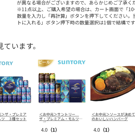
が異なる場合がございますので、あらかじめご了承く
※11点以上、ご購入希望の場合は、カート画面で「10
数量を入力し「再計算」ボタンを押下してください。
トに入れる」ボタン押下時の数量選択は1個で結構です
見ています。
元＞ザ・プレミア
＜お中元＞サントリー
＜お中元＞ソースが決めて
ルツ ３種セット
ザ・プレミアム・モルツ
のおいしいハンバーグ
５種セットＡ
4.0
（1）
4.0
（1）