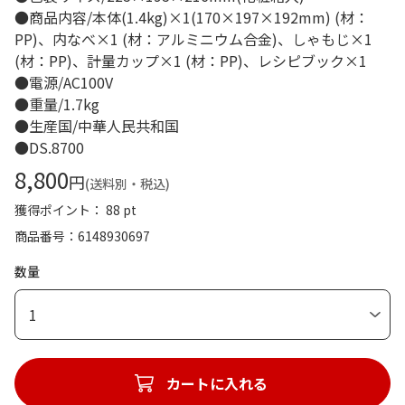
●商品内容/本体(1.4kg)×1(170×197×192mm) (材：
PP)、内なべ×1 (材：アルミニウム合金)、しゃもじ×1
(材：PP)、計量カップ×1 (材：PP)、レシピブック×1
●電源/AC100V
●重量/1.7kg
●生産国/中華人民共和国
●DS.8700
8,800
円
(送料別・税込)
獲得ポイント： 88 pt
商品番号
6148930697
数量
1
カートに入れる