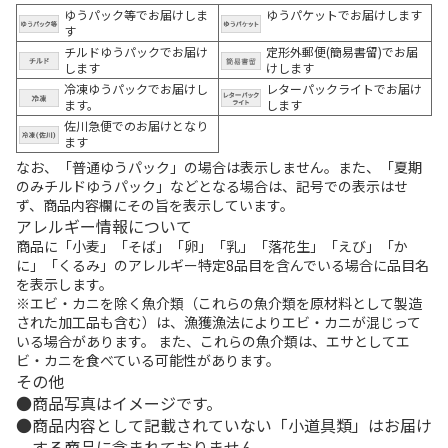
ゆうパック等でお届けしま
ゆうパケットでお届けします
す
チルドゆうパックでお届け
定形外郵便(簡易書留)でお届
します
けします
冷凍ゆうパックでお届けし
レターパックライトでお届け
ます。
します
佐川急便でのお届けとなり
ます
なお、「普通ゆうパック」の場合は表示しません。また、「夏期
のみチルドゆうパック」などとなる場合は、記号での表示はせ
ず、商品内容欄にその旨を表示しています。
アレルギー情報について
商品に「小麦」「そば」「卵」「乳」「落花生」「えび」「か
に」「くるみ」のアレルギー特定8品目を含んでいる場合に品目名
を表示します。
※エビ・カニを除く魚介類（これらの魚介類を原材料として製造
された加工品も含む）は、漁獲漁法によりエビ・カニが混じって
いる場合があります。 また、これらの魚介類は、エサとしてエ
ビ・カニを食べている可能性があります。
その他
商品写真はイメージです。
商品内容として記載されていない「小道具類」はお届け
する商品に含まれておりません。