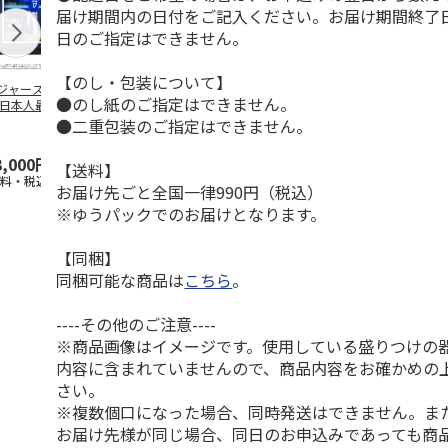
届け期間内の日付をご記入ください。お届け期間終了
日のご指定はできません。
【のし・包装について】
ジャース 大谷翔
MLB ドジャース 大
ドジャース 大谷翔
MLB ドジャー
●のし紙のご指定はできません。
 日本人最多53試
谷翔平 2026 NL 3・
平 日本人最多53試
谷翔平・山本
連続出塁記念 ダ
4月投手
…
合連続出塁記念 コ
佐々木朗希 
●二重包装のご指定はできません。
…
イ
…
3,000円
33,000円
9,900円
8,500円
【送料】
送料・税込)
(送料・税込)
(送料・税込)
(送料・税込)
お届け先ごと全国一律990円（税込）
※ゆうパックでのお届けとなります。
【同梱】
同梱可能な商品は
こちら
。
----その他のご注意----
※商品画像はイメージです。使用している盛りつけの
内容に含まれていませんので、商品内容をお確かめの
さい。
※複数個口になった場合、同時発送はできません。ま
お届け先様が同じ場合、同日のお申込みであっても商