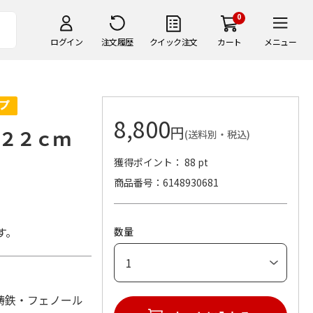
0
ログイン
注文履歴
クイック注文
カート
メニュー
8,800
円
ン２２ｃｍ
(送料別・税込)
獲得ポイント： 88 pt
商品番号
6148930681
す。
数量
(材：鋳鉄・フェノール