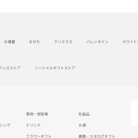
お歳暮
おせち
クリスマス
バレンタイン
ホワイト
グッズストア
ソーシャルギフトストア
果物・野菜等
乳製品
シング
ドリンク
お酒
フラワーギフト
書籍・カタログギフト