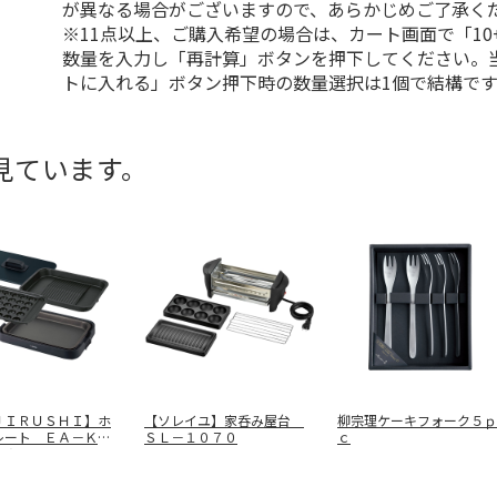
が異なる場合がございますので、あらかじめご了承く
※11点以上、ご購入希望の場合は、カート画面で「10
数量を入力し「再計算」ボタンを押下してください。
トに入れる」ボタン押下時の数量選択は1個で結構です
見ています。
ＪＩＲＵＳＨＩ】ホ
【ソレイユ】家呑み屋台
柳宗理ケーキフォーク５ｐ
レート ＥＡ－ＫＫ
ＳＬ－１０７０
ｃ
ＢＡ