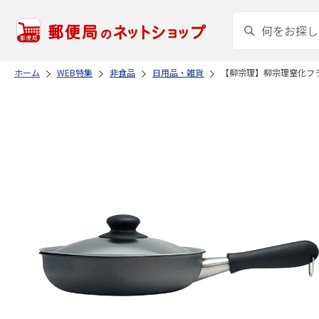
ホーム
WEB特集
非食品
日用品・雑貨
【柳宗理】柳宗理窒化フ