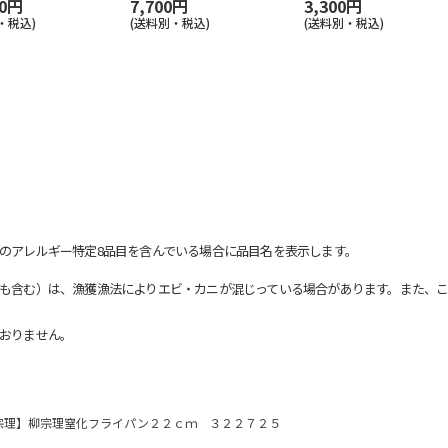
00円
7,700円
3,300円
・税込)
(送料別・税込)
(送料別・税込)
のアレルギー特定8品目を含んでいる場合に品目名を表示します。
も含む）は、漁獲漁法によりエビ・カニが混じっている場合があります。また、こ
おりません。
宗理】柳宗理窒化フライパン２２ｃｍ ３２２７２５