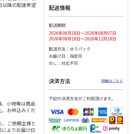
日以降の配達希望
配送情報
配送期間
ス 大
MLB ドジャース 大
ドジャース 大谷翔
MLB ドジャース 大
由伸・
谷翔平 2026 NL 3・
平 日本人最多53試
谷翔平 2026 NL 3・
2026年06月18日～2026年08月07日
日本人
…
4月投手
…
合連続出塁記念 シ
4月投手
…
2026年08月18日～2026年12月18日
ル
…
17,000円
17,000円
8,500円
配送方法
ゆうパック
(送料・税込)
(送料・税込)
(送料・税込)
お届け日
指定可
のし
対応不可
決済方法
詳細はこちら
下記の決済方法がご利用頂けます。
器、小物等は商品
上、お申込みくだ
た、ご依頼主様と
品によりお届け日