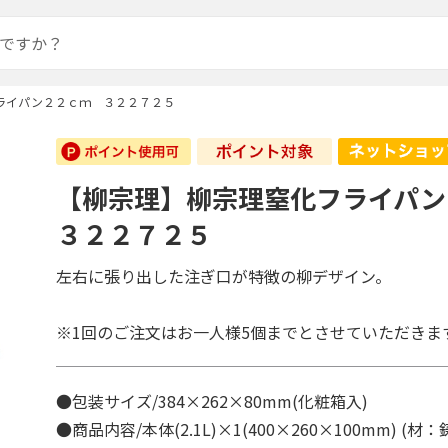
ライパン２２ｃｍ ３２２７２５
【柳宗理】柳宗理窒化フライパ
３２２７２５
左右に張り出した注ぎ口が特徴の柳デザイン。
※1回のご注文はお一人様5個までとさせていただきま
●包装サイズ/384×262×80mm(化粧箱入)
●商品内容/本体(2.1L)×1(400×260×100mm) 