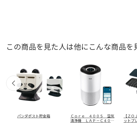
この商品を見た人は他にこんな商品を
パンダポスト貯金箱
Ｃｏｒｅ ４００Ｓ 空気
【ＺＯ
清浄機 ＬＡＰ－Ｃ４０１
ットプ
Ｓ－ＷＪＰ
３０－