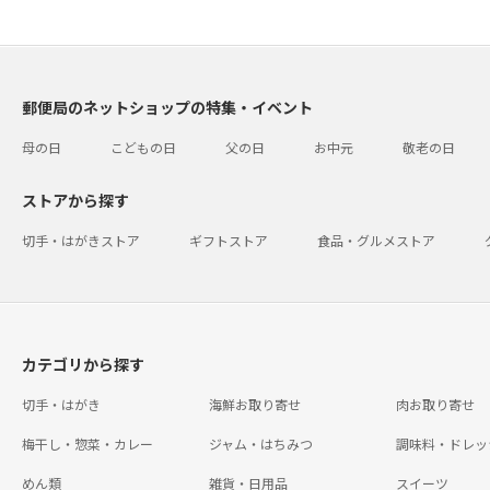
郵便局のネットショップの特集・イベント
母の日
こどもの日
父の日
お中元
敬老の日
ストアから探す
切手・はがきストア
ギフトストア
食品・グルメストア
カテゴリから探す
切手・はがき
海鮮お取り寄せ
肉お取り寄せ
梅干し・惣菜・カレー
ジャム・はちみつ
調味料・ドレッ
めん類
雑貨・日用品
スイーツ