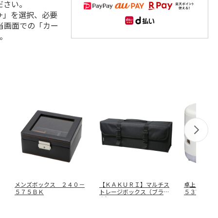
ださい。
+」を選択、必要
当画面での「カー
。
メンズボックス ２４０－
【ＫＡＫＵＲＩ】マルチス
卓上クリー
５７５ＢＫ
トレージボックス（ブラッ
５３Ｗ
ク） ４６
…