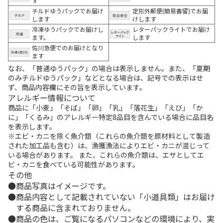
す
チルドゆうパックでお届け
定形外郵便(簡易書留)でお届
します
けします
冷凍ゆうパックでお届けし
レターパックライトでお届け
ます。
します
佐川急便でのお届けとなり
ます
なお、「普通ゆうパック」の場合は表示しません。また、「夏期
のみチルドゆうパック」などとなる場合は、記号での表示はせ
ず、商品内容欄にその旨を表示しています。
アレルギー情報について
商品に「小麦」「そば」「卵」「乳」「落花生」「えび」「か
に」「くるみ」のアレルギー特定8品目を含んでいる場合に品目名
を表示します。
※エビ・カニを除く魚介類（これらの魚介類を原材料として製造
された加工品も含む）は、漁獲漁法によりエビ・カニが混じって
いる場合があります。 また、これらの魚介類は、エサとしてエ
ビ・カニを食べている可能性があります。
その他
商品写真はイメージです。
商品内容として記載されていない「小道具類」はお届け
する商品に含まれておりません。
商品の色は、ご覧になるパソコンなどの環境により、実