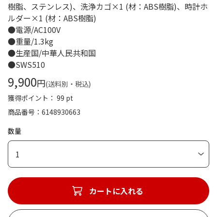
樹脂、ステンレス)、洗浄カゴ×1 (材：ABS樹脂)、時計ホ
ルダー×1 (材：ABS樹脂)
●電源/AC100V
●重量/1.3kg
●生産国/中華人民共和国
●SWS510
9,900
円
(送料別・税込)
獲得ポイント： 99 pt
商品番号
6148930663
数量
1
カートに入れる