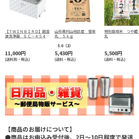
【ＴＷＩＮＢＩＲＤ】超音
山形県村山地区産 雪若
特別栽培米 つや姫
波洗浄器 ＥＣ－４５４８
丸 ５ｋｇ
丸
Ｗ
5.0
（2）
11,000円
5,430円
5,500円
(送料別・税込)
(送料・税込)
(送料・税込)
【商品のお届けについて】
●商品はお申込み受付後、2日～10日程度で発送