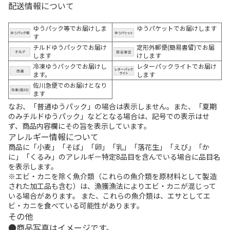
配送情報について
ゆうパック等でお届けしま
ゆうパケットでお届けします
す
チルドゆうパックでお届け
定形外郵便(簡易書留)でお届
します
けします
冷凍ゆうパックでお届けし
レターパックライトでお届け
ます。
します
佐川急便でのお届けとなり
ます
なお、「普通ゆうパック」の場合は表示しません。また、「夏期
のみチルドゆうパック」などとなる場合は、記号での表示はせ
ず、商品内容欄にその旨を表示しています。
アレルギー情報について
商品に「小麦」「そば」「卵」「乳」「落花生」「えび」「か
に」「くるみ」のアレルギー特定8品目を含んでいる場合に品目名
を表示します。
※エビ・カニを除く魚介類（これらの魚介類を原材料として製造
された加工品も含む）は、漁獲漁法によりエビ・カニが混じって
いる場合があります。 また、これらの魚介類は、エサとしてエ
ビ・カニを食べている可能性があります。
その他
商品写真はイメージです。