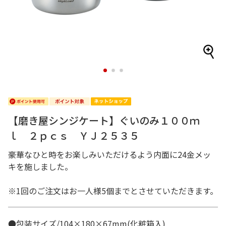
1
2
3
【磨き屋シンジケート】ぐいのみ１００ｍ
ｌ ２ｐｃｓ ＹＪ２５３５
豪華なひと時をお楽しみいただけるよう内面に24金メッ
キを施しました。
※1回のご注文はお一人様5個までとさせていただきます。
●包装サイズ/104×180×67mm(化粧箱入)