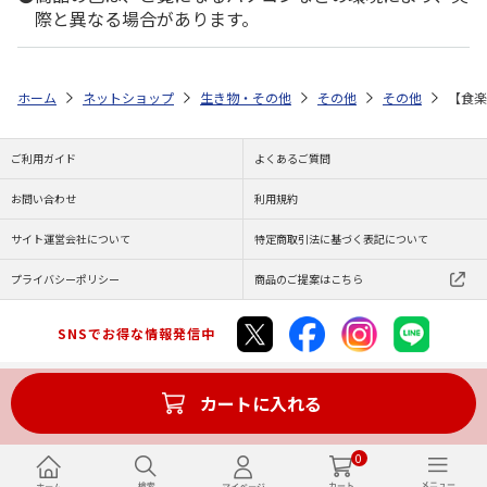
際と異なる場合があります。
ホーム
ネットショップ
生き物・その他
その他
その他
【食楽
ご利用ガイド
よくあるご質問
お問い合わせ
利用規約
サイト運営会社について
特定商取引法に基づく表記について
プライバシーポリシー
商品のご提案はこちら
SNSでお得な情報発信中
カートに入れる
Copyright (C) JAPAN POST Co.,Ltd. All Rights Reserved.
0