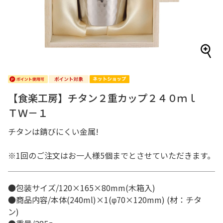
【食楽工房】チタン２重カップ２４０ｍｌ
ＴＷ－１
チタンは錆びにくい金属!
※1回のご注文はお一人様5個までとさせていただきます。
●包装サイズ/120×165×80mm(木箱入)
●商品内容/本体(240ml)×1(φ70×120mm) (材：チタ
ン)