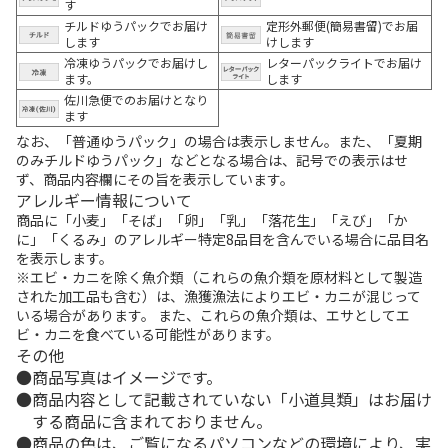
す
チルドゆうパックでお届け
定形外郵便(簡易書留)でお届
します
けします
冷凍ゆうパックでお届けし
レターパックライトでお届け
ます。
します
佐川急便でのお届けとなり
ます
なお、「普通ゆうパック」の場合は表示しません。また、「夏期
のみチルドゆうパック」などとなる場合は、記号での表示はせ
ず、商品内容欄にその旨を表示しています。
アレルギー情報について
商品に「小麦」「そば」「卵」「乳」「落花生」「えび」「か
に」「くるみ」のアレルギー特定8品目を含んでいる場合に品目名
を表示します。
※エビ・カニを除く魚介類（これらの魚介類を原材料として製造
された加工品も含む）は、漁獲漁法によりエビ・カニが混じって
いる場合があります。 また、これらの魚介類は、エサとしてエ
ビ・カニを食べている可能性があります。
その他
商品写真はイメージです。
商品内容として記載されていない「小道具類」はお届け
する商品に含まれておりません。
商品の色は、ご覧になるパソコンなどの環境により、実