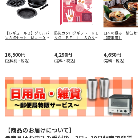
【レギュール２】グリルパ
防災カタログギフト ＲＩ
日本の極み 鯖缶セ
ン３点セット ＭＪ－０７
ＮＧ ＢＥＬＬ ＳＯＮＡ
【慶事用】
２２
Ｅ サンシャインレッド
コース【慶事用】
16,500円
4,290円
4,650円
(送料別・税込)
(送料・税込)
(送料・税込)
【商品のお届けについて】
●商品はお申込み受付後、2日～10日程度で発送