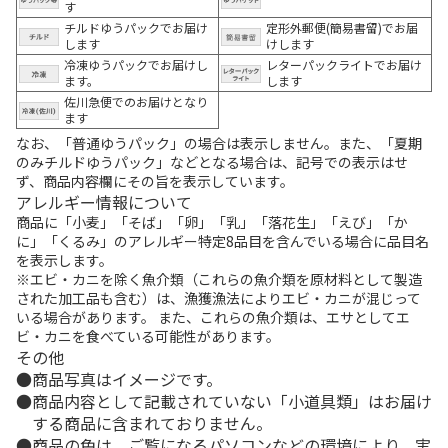
す
チルドゆうパックでお届け
定形外郵便(簡易書留)でお届
します
けします
冷凍ゆうパックでお届けし
レターパックライトでお届け
ます。
します
佐川急便でのお届けとなり
ます
なお、「普通ゆうパック」の場合は表示しません。また、「夏期
のみチルドゆうパック」などとなる場合は、記号での表示はせ
ず、商品内容欄にその旨を表示しています。
アレルギー情報について
商品に「小麦」「そば」「卵」「乳」「落花生」「えび」「か
に」「くるみ」のアレルギー特定8品目を含んでいる場合に品目名
を表示します。
※エビ・カニを除く魚介類（これらの魚介類を原材料として製造
された加工品も含む）は、漁獲漁法によりエビ・カニが混じって
いる場合があります。 また、これらの魚介類は、エサとしてエ
ビ・カニを食べている可能性があります。
その他
商品写真はイメージです。
商品内容として記載されていない「小道具類」はお届け
する商品に含まれておりません。
商品の色は、ご覧になるパソコンなどの環境により、実