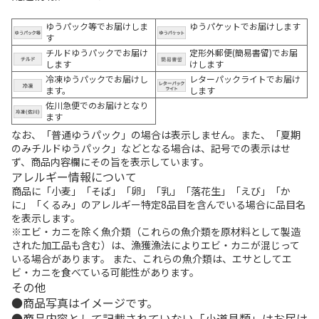
ゆうパック等でお届けしま
ゆうパケットでお届けします
す
チルドゆうパックでお届け
定形外郵便(簡易書留)でお届
します
けします
冷凍ゆうパックでお届けし
レターパックライトでお届け
ます。
します
佐川急便でのお届けとなり
ます
なお、「普通ゆうパック」の場合は表示しません。また、「夏期
のみチルドゆうパック」などとなる場合は、記号での表示はせ
ず、商品内容欄にその旨を表示しています。
アレルギー情報について
商品に「小麦」「そば」「卵」「乳」「落花生」「えび」「か
に」「くるみ」のアレルギー特定8品目を含んでいる場合に品目名
を表示します。
※エビ・カニを除く魚介類（これらの魚介類を原材料として製造
された加工品も含む）は、漁獲漁法によりエビ・カニが混じって
いる場合があります。 また、これらの魚介類は、エサとしてエ
ビ・カニを食べている可能性があります。
その他
商品写真はイメージです。
商品内容として記載されていない「小道具類」はお届け