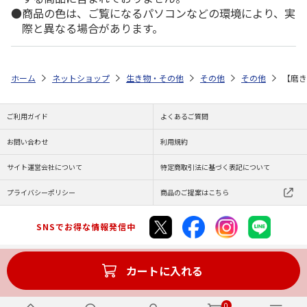
商品の色は、ご覧になるパソコンなどの環境により、実
際と異なる場合があります。
ホーム
ネットショップ
生き物・その他
その他
その他
【磨き
ご利用ガイド
よくあるご質問
お問い合わせ
利用規約
サイト運営会社について
特定商取引法に基づく表記について
プライバシーポリシー
商品のご提案はこちら
SNSでお得な情報発信中
カートに入れる
Copyright (C) JAPAN POST Co.,Ltd. All Rights Reserved.
0