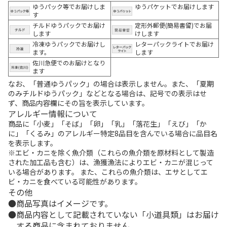
ゆうパック等でお届けしま
ゆうパケットでお届けします
す
チルドゆうパックでお届け
定形外郵便(簡易書留)でお届
します
けします
冷凍ゆうパックでお届けし
レターパックライトでお届け
ます。
します
佐川急便でのお届けとなり
ます
なお、「普通ゆうパック」の場合は表示しません。また、「夏期
のみチルドゆうパック」などとなる場合は、記号での表示はせ
ず、商品内容欄にその旨を表示しています。
アレルギー情報について
商品に「小麦」「そば」「卵」「乳」「落花生」「えび」「か
に」「くるみ」のアレルギー特定8品目を含んでいる場合に品目名
を表示します。
※エビ・カニを除く魚介類（これらの魚介類を原材料として製造
された加工品も含む）は、漁獲漁法によりエビ・カニが混じって
いる場合があります。 また、これらの魚介類は、エサとしてエ
ビ・カニを食べている可能性があります。
その他
商品写真はイメージです。
商品内容として記載されていない「小道具類」はお届け
する商品に含まれておりません。