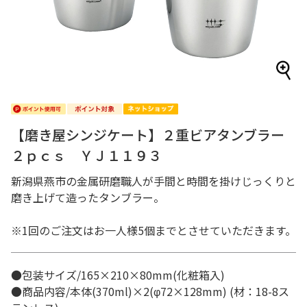
【磨き屋シンジケート】２重ビアタンブラー
２ｐｃｓ ＹＪ１１９３
新潟県燕市の金属研磨職人が手間と時間を掛けじっくりと
磨き上げて造ったタンブラー。
※1回のご注文はお一人様5個までとさせていただきます。
●包装サイズ/165×210×80mm(化粧箱入)
●商品内容/本体(370ml)×2(φ72×128mm) (材：18-8ス