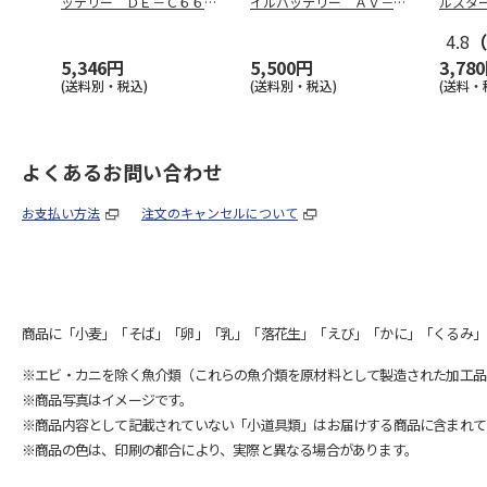
ッテリー ＤＥ－Ｃ６６－
イルバッテリー ＡＶ－９
ルスタ
１００００
…
１１０Ｗ
4.8
（
5,346円
5,500円
3,78
(送料別・税込)
(送料別・税込)
(送料・
よくあるお問い合わせ
お支払い方法
注文のキャンセルについて
商品に「小麦」「そば」「卵」「乳」「落花生」「えび」「かに」「くるみ」
※エビ・カニを除く魚介類（これらの魚介類を原材料として製造された加工品
※商品写真はイメージです。
※商品内容として記載されていない「小道具類」はお届けする商品に含まれて
※商品の色は、印刷の都合により、実際と異なる場合があります。