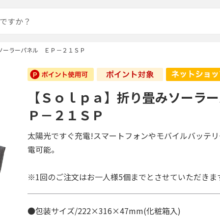
ソーラーパネル ＥＰ－２１ＳＰ
【Ｓｏｌｐａ】折り畳みソーラー
Ｐ－２１ＳＰ
太陽光ですぐ充電!スマートフォンやモバイルバッテ
電可能。
※1回のご注文はお一人様5個までとさせていただきま
●包装サイズ/222×316×47mm(化粧箱入)