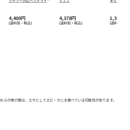
ッテリー対応ヘッドライ
０２２
オル２Ｐ 
ト ＣＰ－３
…
4,400円
4,378円
1,320円
(送料別・税込)
(送料別・税込)
(送料別・税込
れらの魚介類は、エサとしてエビ・カニを食べている可能性があります。