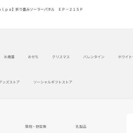
ｏｌｐａ】折り畳みソーラーパネル ＥＰ－２１ＳＰ
お歳暮
おせち
クリスマス
バレンタイン
ホワイト
グッズストア
ソーシャルギフトストア
果物・野菜等
乳製品