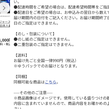
い。
●配達時間をご希望の場合は、配達希望時間帯をご指
●配達日をご希望の場合は、お申込みの翌日から数えて
届け期間内の日付をご記入ください。お届け期間終了
ジャース 大谷翔
MLB ドジャース 大
ドジャース 大谷翔
MLB ドジャー
日のご指定はできません。
 日本人最多53試
谷翔平 2026 NL 3・
平 日本人最多53試
谷翔平・山本
連続出塁記念 ダ
4月投手
…
合連続出塁記念 コ
佐々木朗希 
【のし・包装について】
…
イ
…
●のし紙のご指定はできません。
3,000円
33,000円
9,900円
8,500円
●二重包装のご指定はできません。
送料・税込)
(送料・税込)
(送料・税込)
(送料・税込)
【送料】
お届け先ごと全国一律990円（税込）
※ゆうパックでのお届けとなります。
【同梱】
同梱可能な商品は
こちら
。
----その他のご注意----
※商品画像はイメージです。使用している盛りつけの
内容に含まれていませんので、商品内容をお確かめの
さい。