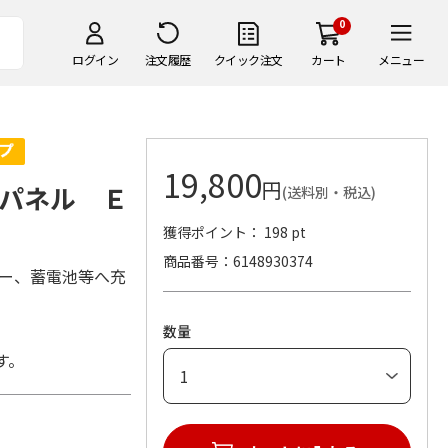
0
ログイン
注文履歴
クイック注文
カート
メニュー
19,800
円
パネル Ｅ
(送料別・税込)
獲得ポイント： 198 pt
商品番号
6148930374
リー、蓄電池等へ充
数量
す。