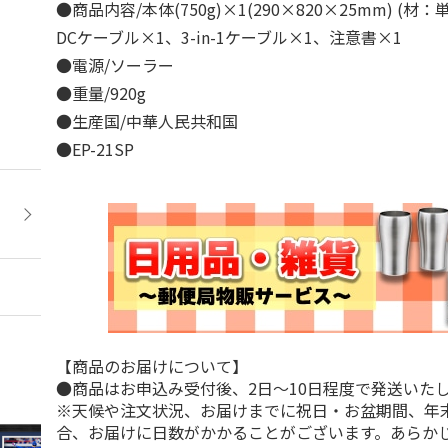
●商品内容/本体(750g)×1(290×820×25mm) (
DCケーブル×1、3-in-1ケーブル×1、注意書×1
●電源/ソーラー
●重量/920g
●生産国/中華人民共和国
●EP-21SP
【商品のお届けについて】
●商品はお申込み受付後、2日～10日程度で発送いた
※天候や注文状況、お届けまでに祝日・お盆期間、年
合、お届けに日数がかかることがございます。あらか