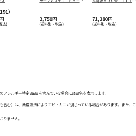
ーズ
ラー２８０ｍｌ ＥＭ－０
ル電源５００Ｗ ＴＬ１０
９１
７Ｇ
191）
0円
2,750円
71,280円
税込)
(送料別・税込)
(送料別・税込)
のアレルギー特定8品目を含んでいる場合に品目名を表示します。
も含む）は、漁獲漁法によりエビ・カニが混じっている場合があります。また、こ
おりません。