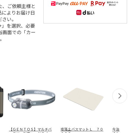
た、ご依頼主様と
品によりお届け日
ださい。
+」を選択、必要
当画面での「カー
。
【ＧＥＮＴＯＳ】マルチバ
珪藻土バスマットＬ ７０
今治ジャガ