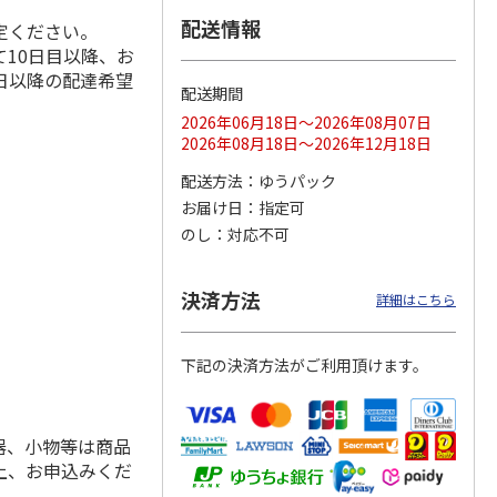
配送情報
定ください。
10日目以降、お
日以降の配達希望
配送期間
ス 大
MLB ドジャース 大
ドジャース 大谷翔
MLB ドジャース 大
由伸・
谷翔平 2026 NL 3・
平 日本人最多53試
谷翔平 2026 NL 3・
2026年06月18日～2026年08月07日
日本人
…
4月投手
…
合連続出塁記念 シ
4月投手
…
2026年08月18日～2026年12月18日
ル
…
17,000円
17,000円
8,500円
配送方法
ゆうパック
(送料・税込)
(送料・税込)
(送料・税込)
お届け日
指定可
のし
対応不可
決済方法
詳細はこちら
下記の決済方法がご利用頂けます。
器、小物等は商品
上、お申込みくだ