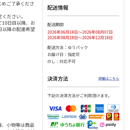
じめご了承くださ
配送情報
定ください。
10日目以降、お
配送期間
ス 大
MLB ドジャース 大
ドジャース 大谷翔
MLB ドジャース 大
日以降の配達希望
由伸・
谷翔平 2026 NL 3・
平 日本人最多53試
谷翔平 2026 NL 3・
2026年06月18日～2026年08月07日
日本人
…
4月投手
…
合連続出塁記念 シ
4月投手
…
2026年08月18日～2026年12月18日
ル
…
17,000円
17,000円
8,500円
配送方法
ゆうパック
(送料・税込)
(送料・税込)
(送料・税込)
お届け日
指定可
のし
対応不可
決済方法
詳細はこちら
下記の決済方法がご利用頂けます。
器、小物等は商品