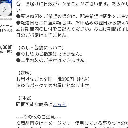
合、お届けに日数がかかることがございます。あらか
い。
●配達時間をご希望の場合は、配達希望時間帯をご指
●配達日をご希望の場合は、お申込みの翌日から数えて
ジャース 大谷翔
MLB ドジャース 大
ドジャース 大谷翔
MLB ドジャー
届け期間内の日付をご記入ください。お届け期間終了
 日本人最多53試
谷翔平 2026 NL 3・
平 日本人最多53試
谷翔平・山本
日のご指定はできません。
連続出塁記念 ダ
4月投手
…
合連続出塁記念 コ
佐々木朗希 
…
イ
…
3,000円
33,000円
9,900円
8,500円
【のし・包装について】
送料・税込)
(送料・税込)
(送料・税込)
(送料・税込)
●のし紙のご指定はできません。
●二重包装のご指定はできません。
【送料】
お届け先ごと全国一律990円（税込）
※ゆうパックでのお届けとなります。
【同梱】
同梱可能な商品は
こちら
。
----その他のご注意----
※商品画像はイメージです。使用している盛りつけの