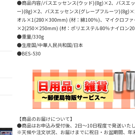
●商品内容/バスエッセンス(ウッド)(8g)×2、バスエ
ー)(8g)×2、バスエッセンス(グレープフルーツ)(8g
オル×1(280×300mm) (材：綿100％)、マイクロ
×2(250×250mm) (材：ポリエステル80％ナイロン2
●重量/330g
●生産国/中華人民共和国/日本
●BES-530
【商品のお届けについて】
●商品はお申込み受付後、2日～10日程度で発送いた
※天候や注文状況、お届けまでに祝日・お盆期間、年