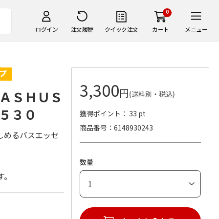
0
ログイン
注文履歴
クイック注文
カート
メニュー
3,300
円
ＡＳＨＵＳ
(送料別・税込)
５３０
獲得ポイント： 33 pt
商品番号
6148930243
しめるバスエッセ
数量
す。