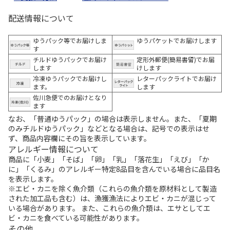
配送情報について
ゆうパック等でお届けしま
ゆうパケットでお届けします
す
チルドゆうパックでお届け
定形外郵便(簡易書留)でお届
します
けします
冷凍ゆうパックでお届けし
レターパックライトでお届け
ます。
します
佐川急便でのお届けとなり
ます
なお、「普通ゆうパック」の場合は表示しません。また、「夏期
のみチルドゆうパック」などとなる場合は、記号での表示はせ
ず、商品内容欄にその旨を表示しています。
アレルギー情報について
商品に「小麦」「そば」「卵」「乳」「落花生」「えび」「か
に」「くるみ」のアレルギー特定8品目を含んでいる場合に品目名
を表示します。
※エビ・カニを除く魚介類（これらの魚介類を原材料として製造
された加工品も含む）は、漁獲漁法によりエビ・カニが混じって
いる場合があります。 また、これらの魚介類は、エサとしてエ
ビ・カニを食べている可能性があります。
その他