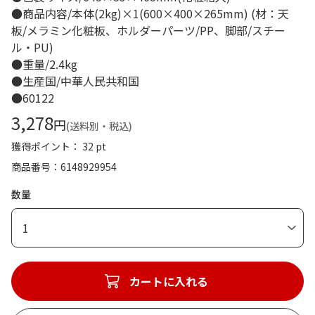
●商品内容/本体(2kg)×1(600×400×265mm) (材：天
板/メラミン化粧板、ホルダーパーツ/PP、脚部/スチー
ル・PU)
●重量/2.4kg
●生産国/中華人民共和国
●60122
3,278
円
(送料別・税込)
獲得ポイント： 32 pt
商品番号
6148929954
数量
1
カートに入れる