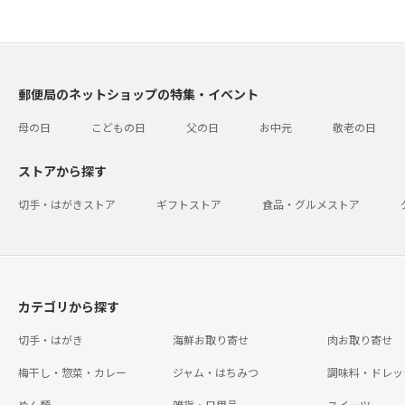
郵便局のネットショップの特集・イベント
母の日
こどもの日
父の日
お中元
敬老の日
ストアから探す
切手・はがきストア
ギフトストア
食品・グルメストア
カテゴリから探す
切手・はがき
海鮮お取り寄せ
肉お取り寄せ
梅干し・惣菜・カレー
ジャム・はちみつ
調味料・ドレッ
めん類
雑貨・日用品
スイーツ