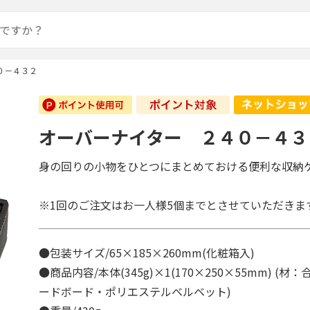
０－４３２
オーバーナイター ２４０－４３
身の回りの小物をひとつにまとめておける便利な収納
※1回のご注文はお一人様5個までとさせていただきま
●包装サイズ/65×185×260mm(化粧箱入)
●商品内容/本体(345g)×1(170×250×55mm) (材
ードボード・ポリエステルベルベット)