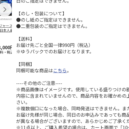
日のご指定はできません。
【のし・包装について】
●のし紙のご指定はできません。
●二重包装のご指定はできません。
ジャース 大谷翔
MLB ドジャース 大
ドジャース 大谷翔
MLB ドジャー
 日本人最多53試
谷翔平 2026 NL 3・
平 日本人最多53試
谷翔平・山本
連続出塁記念 ダ
4月投手
…
合連続出塁記念 コ
佐々木朗希 
【送料】
…
イ
…
お届け先ごと全国一律990円（税込）
3,000円
33,000円
9,900円
8,500円
※ゆうパックでのお届けとなります。
送料・税込)
(送料・税込)
(送料・税込)
(送料・税込)
【同梱】
同梱可能な商品は
こちら
。
----その他のご注意----
※商品画像はイメージです。使用している盛りつけの
内容に含まれていませんので、商品内容をお確かめの
さい。
※複数個口になった場合、同時発送はできません。ま
お届け先様が同じ場合、同日のお申込みであっても商
が異なる場合がございますので、あらかじめご了承く
※11点以上、ご購入希望の場合は、カート画面で「10