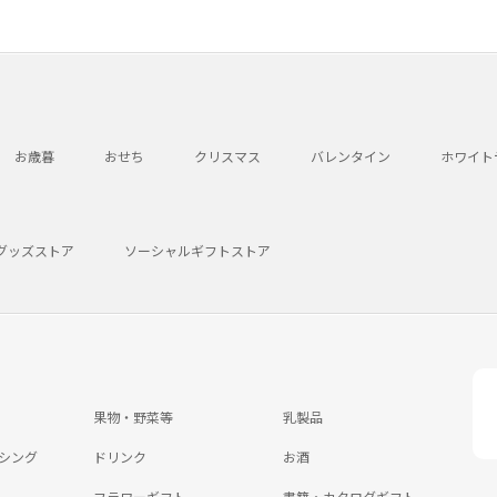
お歳暮
おせち
クリスマス
バレンタイン
ホワイト
グッズストア
ソーシャルギフトストア
果物・野菜等
乳製品
シング
ドリンク
お酒
フラワーギフト
書籍・カタログギフト