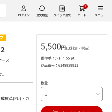
0
ログイン
注文履歴
クイック注文
カート
メニュー
5,500
円
２
(送料別・税込)
獲得ポイント： 55 pt
ケース
商品番号
6148929911
す。
数量
：合成皮革(PU)・カ