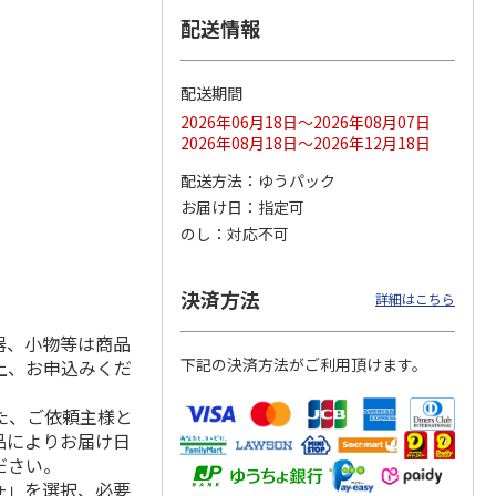
配送情報
配送期間
ス 大
MLB ドジャース 大
ドジャース 大谷翔
MLB ドジャース 大
由伸・
谷翔平 2026 NL 3・
平 日本人最多53試
谷翔平 2026 NL 3・
2026年06月18日～2026年08月07日
日本人
…
4月投手
…
合連続出塁記念 シ
4月投手
…
2026年08月18日～2026年12月18日
ル
…
17,000円
17,000円
8,500円
配送方法
ゆうパック
(送料・税込)
(送料・税込)
(送料・税込)
お届け日
指定可
のし
対応不可
決済方法
詳細はこちら
器、小物等は商品
下記の決済方法がご利用頂けます。
上、お申込みくだ
た、ご依頼主様と
品によりお届け日
ださい。
+」を選択、必要