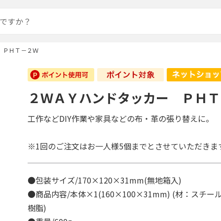
 ＰＨＴ－２Ｗ
２ＷＡＹハンドタッカー ＰＨＴ
工作などDIY作業や家具などの布・革の張り替えに。
※1回のご注文はお一人様5個までとさせていただきま
●包装サイズ/170×120×31mm(無地箱入)
●商品内容/本体×1(160×100×31mm) (材：スチー
樹脂)