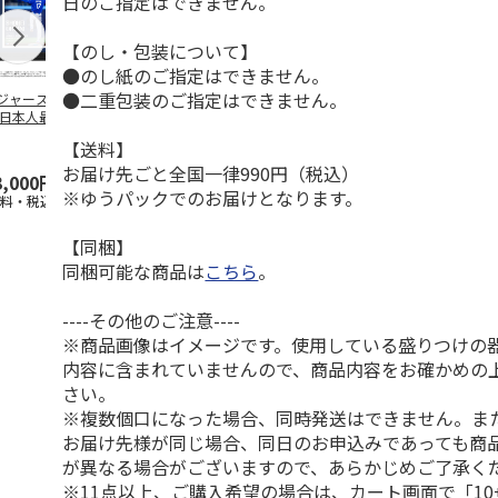
日のご指定はできません。
【のし・包装について】
●のし紙のご指定はできません。
●二重包装のご指定はできません。
ジャース 大谷翔
MLB ドジャース 大
ドジャース 大谷翔
MLB ドジャー
 日本人最多53試
谷翔平 2026 NL 3・
平 日本人最多53試
谷翔平・山本
連続出塁記念 ダ
4月投手
…
合連続出塁記念 コ
佐々木朗希 
【送料】
…
イ
…
お届け先ごと全国一律990円（税込）
3,000円
33,000円
9,900円
8,500円
※ゆうパックでのお届けとなります。
送料・税込)
(送料・税込)
(送料・税込)
(送料・税込)
【同梱】
同梱可能な商品は
こちら
。
----その他のご注意----
※商品画像はイメージです。使用している盛りつけの
内容に含まれていませんので、商品内容をお確かめの
さい。
※複数個口になった場合、同時発送はできません。ま
お届け先様が同じ場合、同日のお申込みであっても商
が異なる場合がございますので、あらかじめご了承く
※11点以上、ご購入希望の場合は、カート画面で「10