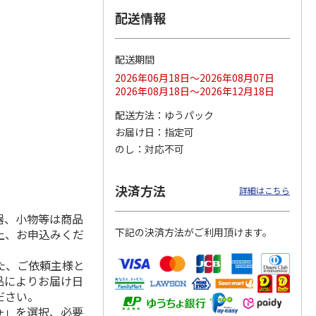
配送情報
配送期間
ス 大
MLB ドジャース 大
ドジャース 大谷翔
MLB ドジャース 大
由伸・
谷翔平 2026 NL 3・
平 日本人最多53試
谷翔平 2026 NL 3・
2026年06月18日～2026年08月07日
日本人
…
4月投手
…
合連続出塁記念 シ
4月投手
…
2026年08月18日～2026年12月18日
ル
…
17,000円
17,000円
8,500円
配送方法
ゆうパック
(送料・税込)
(送料・税込)
(送料・税込)
お届け日
指定可
のし
対応不可
決済方法
詳細はこちら
器、小物等は商品
下記の決済方法がご利用頂けます。
上、お申込みくだ
た、ご依頼主様と
品によりお届け日
ださい。
+」を選択、必要