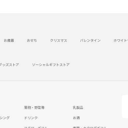
お歳暮
おせち
クリスマス
バレンタイン
ホワイト
グッズストア
ソーシャルギフトストア
果物・野菜等
乳製品
シング
ドリンク
お酒
フラワーギフト
書籍・カタログギフト