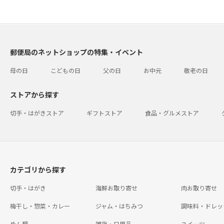
郵便局のネットショップの特集・イベント
母の日
こどもの日
父の日
お中元
敬老の日
ストアから探す
切手・はがきストア
ギフトストア
食品・グルメストア
カテゴリから探す
切手・はがき
海鮮お取り寄せ
肉お取り寄せ
梅干し・惣菜・カレー
ジャム・はちみつ
調味料・ドレッ
めん類
雑貨・日用品
スイーツ