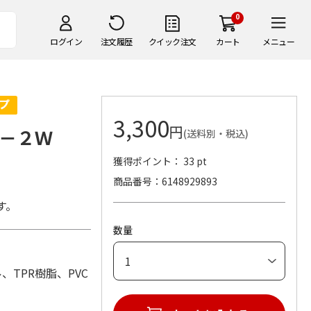
0
ログイン
注文履歴
クイック注文
カート
メニュー
3,300
円
－２Ｗ
(送料別・税込)
獲得ポイント： 33 pt
商品番号
6148929893
す。
数量
ル、TPR樹脂、PVC