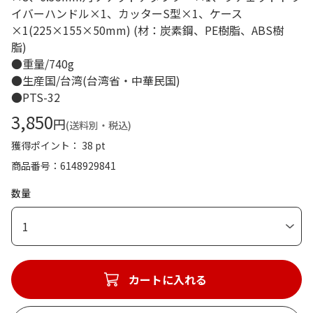
イバーハンドル×1、カッターS型×1、ケース
×1(225×155×50mm) (材：炭素鋼、PE樹脂、ABS樹
脂)
●重量/740g
●生産国/台湾(台湾省・中華民国)
●PTS-32
3,850
円
(送料別・税込)
獲得ポイント： 38 pt
商品番号
6148929841
数量
1
カートに入れる