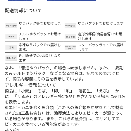
配送情報について
ゆうパック等でお届けしま
ゆうパケットでお届けします
す
チルドゆうパックでお届け
定形外郵便(簡易書留)でお届
します
けします
冷凍ゆうパックでお届けし
レターパックライトでお届け
ます。
します
佐川急便でのお届けとなり
ます
なお、「普通ゆうパック」の場合は表示しません。また、「夏期
のみチルドゆうパック」などとなる場合は、記号での表示はせ
ず、商品内容欄にその旨を表示しています。
アレルギー情報について
商品に「小麦」「そば」「卵」「乳」「落花生」「えび」「か
に」「くるみ」のアレルギー特定8品目を含んでいる場合に品目名
を表示します。
※エビ・カニを除く魚介類（これらの魚介類を原材料として製造
された加工品も含む）は、漁獲漁法によりエビ・カニが混じって
いる場合があります。 また、これらの魚介類は、エサとしてエ
ビ・カニを食べている可能性があります。
その他