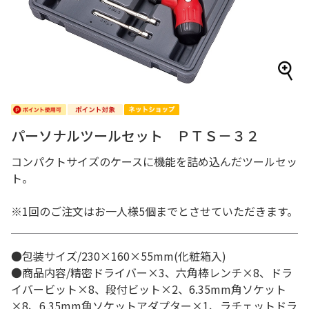
パーソナルツールセット ＰＴＳ－３２
コンパクトサイズのケースに機能を詰め込んだツールセッ
ト。
※1回のご注文はお一人様5個までとさせていただきます。
●包装サイズ/230×160×55mm(化粧箱入)
●商品内容/精密ドライバー×3、六角棒レンチ×8、ドラ
イバービット×8、段付ビット×2、6.35mm角ソケット
×8、6.35mm角ソケットアダプター×1、ラチェットドラ