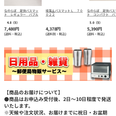
なのらぼ 足快バスマッ
珪藻土バスマットＬ ７０
なのらぼ 足快バス
ト レギュラー バブル
０２２
ト コンパクト バ
4.8
（5）
5.0
（5）
7,480円
4,378円
5,390円
(送料・税込)
(送料別・税込)
(送料・税込)
【商品のお届けについて】
●商品はお申込み受付後、2日～10日程度で発送
いたします。
※天候や注文状況、お届けまでに祝日・お盆期