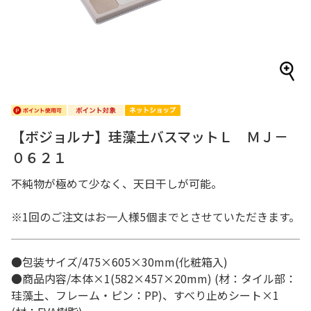
【ボジョルナ】珪藻土バスマットＬ ＭＪ－
０６２１
不純物が極めて少なく、天日干しが可能。
※1回のご注文はお一人様5個までとさせていただきます。
●包装サイズ/475×605×30mm(化粧箱入)
●商品内容/本体×1(582×457×20mm) (材：タイル部：
珪藻土、フレーム・ピン：PP)、すべり止めシート×1