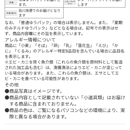
ます。
します
佐川急便でのお届けとなり
ます
なお、「普通ゆうパック」の場合は表示しません。また、「夏期
のみチルドゆうパック」などとなる場合は、記号での表示はせ
ず、商品内容欄にその旨を表示しています。
アレルギー情報について
商品に「小麦」「そば」「卵」「乳」「落花生」「えび」「か
に」「くるみ」のアレルギー特定8品目を含んでいる場合に品目名
を表示します。
※エビ・カニを除く魚介類（これらの魚介類を原材料として製造
された加工品も含む）は、漁獲漁法によりエビ・カニが混じって
いる場合があります。 また、これらの魚介類は、エサとしてエ
ビ・カニを食べている可能性があります。
その他
商品写真はイメージです。
商品内容として記載されていない「小道具類」はお届け
する商品に含まれておりません。
商品の色は、ご覧になるパソコンなどの環境により、実
際と異なる場合があります。