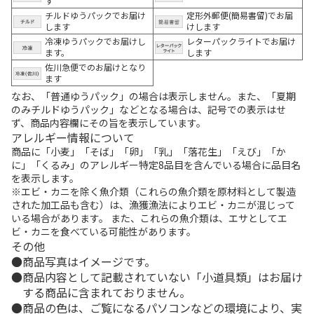
す
チルドゆうパックでお届け
定形外郵便(簡易書留)でお届
します
けします
冷凍ゆうパックでお届けし
レターパックライトでお届け
ます。
します
佐川急便でのお届けとなり
ます
なお、「普通ゆうパック」の場合は表示しません。また、「夏期
のみチルドゆうパック」などとなる場合は、記号での表示はせ
ず、商品内容欄にその旨を表示しています。
アレルギー情報について
商品に「小麦」「そば」「卵」「乳」「落花生」「えび」「か
に」「くるみ」のアレルギー特定8品目を含んでいる場合に品目名
を表示します。
※エビ・カニを除く魚介類（これらの魚介類を原材料として製造
された加工品も含む）は、漁獲漁法によりエビ・カニが混じって
いる場合があります。 また、これらの魚介類は、エサとしてエ
ビ・カニを食べている可能性があります。
その他
商品写真はイメージです。
商品内容として記載されていない「小道具類」はお届け
する商品に含まれておりません。
商品の色は、ご覧になるパソコンなどの環境により、実