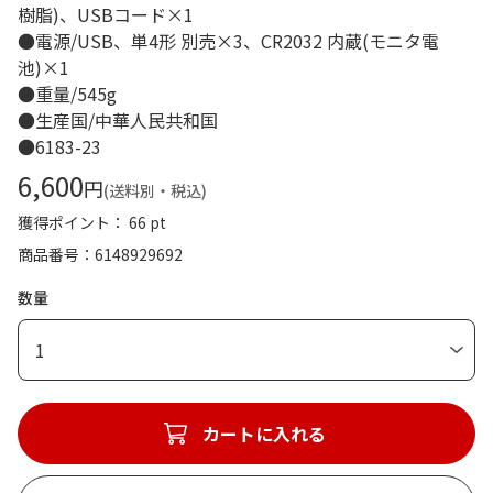
樹脂)、USBコード×1
●電源/USB、単4形 別売×3、CR2032 内蔵(モニタ電
池)×1
●重量/545g
●生産国/中華人民共和国
●6183-23
6,600
円
(送料別・税込)
獲得ポイント： 66 pt
商品番号
6148929692
数量
1
カートに入れる