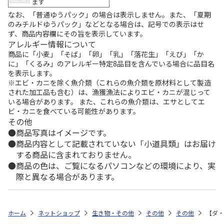
ます
なお、「普通ゆうパック」の場合は表示しません。また、「夏期
のみチルドゆうパック」などとなる場合は、記号での表示はせ
ず、商品内容欄にその旨を表示しています。
アレルギー情報について
商品に「小麦」「そば」「卵」「乳」「落花生」「えび」「か
に」「くるみ」のアレルギー特定8品目を含んでいる場合に品目名
を表示します。
※エビ・カニを除く魚介類（これらの魚介類を原材料として製造
された加工品も含む）は、漁獲漁法によりエビ・カニが混じって
いる場合があります。 また、これらの魚介類は、エサとしてエ
ビ・カニを食べている可能性があります。
その他
商品写真はイメージです。
商品内容として記載されていない「小道具類」はお届け
する商品に含まれておりません。
商品の色は、ご覧になるパソコンなどの環境により、実
際と異なる場合があります。
ホーム
ネットショップ
生き物・その他
その他
その他
【ダ・