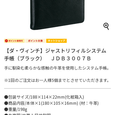
【ダ・ヴィンチ】ジャストリフィルシステム
手帳（ブラック） ＪＤＢ３００７Ｂ
手に馴染む柔らかな感触の牛革を使用したシステム手帳。
※1回のご注文はお一人様5個までとさせていただきます。
●包装サイズ/188×114×22mm(化粧箱入)
●商品内容/本体×1(180×105×16mm) (材：牛革)
●重量/198g