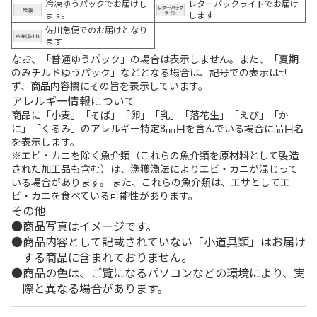
冷凍ゆうパックでお届けし
レターパックライトでお届け
ます。
します
佐川急便でのお届けとなり
ます
なお、「普通ゆうパック」の場合は表示しません。また、「夏期
のみチルドゆうパック」などとなる場合は、記号での表示はせ
ず、商品内容欄にその旨を表示しています。
アレルギー情報について
商品に「小麦」「そば」「卵」「乳」「落花生」「えび」「か
に」「くるみ」のアレルギー特定8品目を含んでいる場合に品目名
を表示します。
※エビ・カニを除く魚介類（これらの魚介類を原材料として製造
された加工品も含む）は、漁獲漁法によりエビ・カニが混じって
いる場合があります。 また、これらの魚介類は、エサとしてエ
ビ・カニを食べている可能性があります。
その他
商品写真はイメージです。
商品内容として記載されていない「小道具類」はお届け
する商品に含まれておりません。
商品の色は、ご覧になるパソコンなどの環境により、実
際と異なる場合があります。