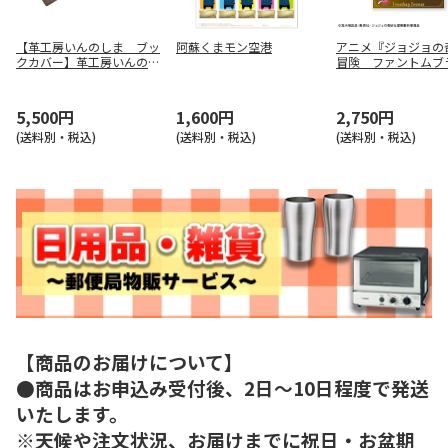
【革工房いんのしま ブッ
阿蘇くまモン空港
アニメ『ジョジョの
クカバー】革工房いんのし
冒険 ファントムブ
ま ブックカバー（チョ
/ 戦闘潮流』ジョナ
コ） ６３ＫＩ２３－２１
石仮面アートジオラ
5,500円
1,600円
2,750円
(送料別・税込)
(送料別・税込)
(送料別・税込)
【商品のお届けについて】
●商品はお申込み受付後、2日～10日程度で発送
いたします。
※天候や注文状況、お届けまでに祝日・お盆期