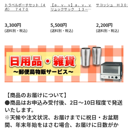
トラベルポーチセット（４
【ａ．ｖ．ｖ】ａ．ｖ．ｖ
サコッシュ Ｈ３０
点） ７４７０
リュックサック １３－６
０８９－１５
3,300円
5,500円
2,200円
(送料別・税込)
(送料別・税込)
(送料別・税込)
【商品のお届けについて】
●商品はお申込み受付後、2日～10日程度で発送
いたします。
※天候や注文状況、お届けまでに祝日・お盆期
間、年末年始をはさむ場合、お届けに日数がか