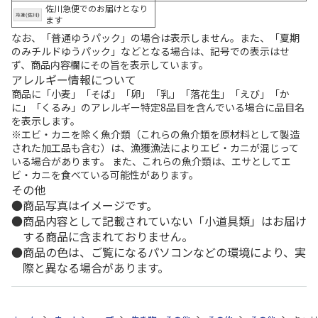
佐川急便でのお届けとなり
ます
なお、「普通ゆうパック」の場合は表示しません。また、「夏期
のみチルドゆうパック」などとなる場合は、記号での表示はせ
ず、商品内容欄にその旨を表示しています。
アレルギー情報について
商品に「小麦」「そば」「卵」「乳」「落花生」「えび」「か
に」「くるみ」のアレルギー特定8品目を含んでいる場合に品目名
を表示します。
※エビ・カニを除く魚介類（これらの魚介類を原材料として製造
された加工品も含む）は、漁獲漁法によりエビ・カニが混じって
いる場合があります。 また、これらの魚介類は、エサとしてエ
ビ・カニを食べている可能性があります。
その他
商品写真はイメージです。
商品内容として記載されていない「小道具類」はお届け
する商品に含まれておりません。
商品の色は、ご覧になるパソコンなどの環境により、実
際と異なる場合があります。