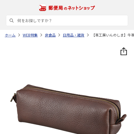
ホーム
WEB特集
非食品
日用品・雑貨
【革工房いんのしま】牛