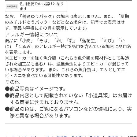
佐川急便でのお届けとなり
ます
なお、「普通ゆうパック」の場合は表示しません。また、「夏期
のみチルドゆうパック」などとなる場合は、記号での表示はせ
ず、商品内容欄にその旨を表示しています。
アレルギー情報について
商品に「小麦」「そば」「卵」「乳」「落花生」「えび」「か
に」「くるみ」のアレルギー特定8品目を含んでいる場合に品目名
を表示します。
※エビ・カニを除く魚介類（これらの魚介類を原材料として製造
された加工品も含む）は、漁獲漁法によりエビ・カニが混じって
いる場合があります。 また、これらの魚介類は、エサとしてエ
ビ・カニを食べている可能性があります。
その他
商品写真はイメージです。
商品内容として記載されていない「小道具類」はお届け
する商品に含まれておりません。
商品の色は、ご覧になるパソコンなどの環境により、実
際と異なる場合があります。