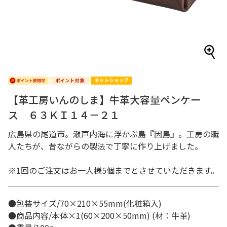
【革工房いんのしま】牛革大容量ペンケー
ス ６３ＫＩ１４－２１
広島県の尾道市。瀬戸内海に浮かぶ島『因島』。工房の職
人たちが、昔ながらの製法で丁寧に作り上げました。
※1回のご注文はお一人様5個までとさせていただきます。
●包装サイズ/70×210×55mm(化粧箱入)
●商品内容/本体×1(60×200×50mm) (材：牛革)