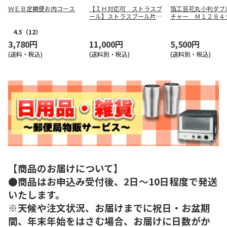
ＷＥＢ定期便お肉コース
【ＩＨ対応可 ストラスブ
箔工芸花丸小判ダブ
ール】ストラスブール片手
チャー Ｍ１２８４
圧力鍋５．５Ｌ ２３１５
２
4.5
（12）
3,780円
11,000円
5,500円
(送料・税込)
(送料別・税込)
(送料別・税込)
【商品のお届けについて】
●商品はお申込み受付後、2日～10日程度で発送
いたします。
※天候や注文状況、お届けまでに祝日・お盆期
間、年末年始をはさむ場合、お届けに日数がか