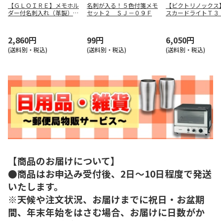
【ＧＬＯＩＲＥ】メモホル
名刺が入る！５色付箋メモ
【ビクトリノックス
ダー付名刺入れ（革製）
セット２ ＳＪ－０９Ｆ
スカードライトＴ３
（ブラウン） ＧＬＮ１０
７３３３．Ｔ３
５５Ｃ
2,860円
99円
6,050円
(送料別・税込)
(送料別・税込)
(送料別・税込)
【商品のお届けについて】
●商品はお申込み受付後、2日～10日程度で発送
いたします。
※天候や注文状況、お届けまでに祝日・お盆期
間、年末年始をはさむ場合、お届けに日数がか