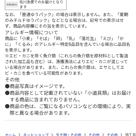
佐川急便でのお届けとなり
ます
なお、「普通ゆうパック」の場合は表示しません。また、「夏期
のみチルドゆうパック」などとなる場合は、記号での表示はせ
ず、商品内容欄にその旨を表示しています。
アレルギー情報について
商品に「小麦」「そば」「卵」「乳」「落花生」「えび」「か
に」「くるみ」のアレルギー特定8品目を含んでいる場合に品目名
を表示します。
※エビ・カニを除く魚介類（これらの魚介類を原材料として製造
された加工品も含む）は、漁獲漁法によりエビ・カニが混じって
いる場合があります。 また、これらの魚介類は、エサとしてエ
ビ・カニを食べている可能性があります。
その他
商品写真はイメージです。
商品内容として記載されていない「小道具類」はお届け
する商品に含まれておりません。
商品の色は、ご覧になるパソコンなどの環境により、実
際と異なる場合があります。
ホーム
ネットショップ
生き物・その他
その他
その他
箔工芸