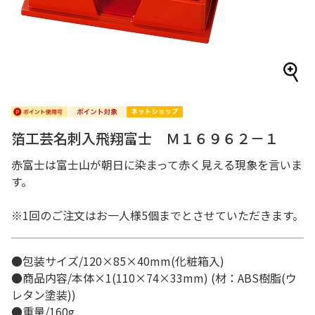
箔工芸名刺入飛翔富士 Ｍ１６９６２－１
赤富士は富士山が朝日に染まって赤く見える現象を言いま
す。
※1回のご注文はお一人様5個までとさせていただきます。
●包装サイズ/120×85×40mm(化粧箱入)
●商品内容/本体×1(110×74×33mm) (材：ABS樹脂(ウ
レタン塗装))
●重量/160g