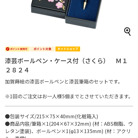
漆芸ボールペン・ケース付（さくら） Ｍ１
２８２４
加賀蒔絵の漆芸ボールペンと漆芸筆箱のセットです。
※1回のご注文はお一人様5個までとさせていただきます。
●包装サイズ/215×75×40mm(化粧箱入)
●商品内容/筆箱×1(204×67×32mm) (材：ABS樹脂、ウ
レタン塗装)、ボールペン×1(φ13×135mm) (材：アクリ