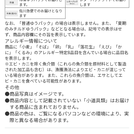
ます。
します
佐川急便でのお届けとなり
ます
なお、「普通ゆうパック」の場合は表示しません。また、「夏期
のみチルドゆうパック」などとなる場合は、記号での表示はせ
ず、商品内容欄にその旨を表示しています。
アレルギー情報について
商品に「小麦」「そば」「卵」「乳」「落花生」「えび」「か
に」「くるみ」のアレルギー特定8品目を含んでいる場合に品目名
を表示します。
※エビ・カニを除く魚介類（これらの魚介類を原材料として製造
された加工品も含む）は、漁獲漁法によりエビ・カニが混じって
いる場合があります。 また、これらの魚介類は、エサとしてエ
ビ・カニを食べている可能性があります。
その他
商品写真はイメージです。
商品内容として記載されていない「小道具類」はお届け
する商品に含まれておりません。
商品の色は、ご覧になるパソコンなどの環境により、実
際と異なる場合があります。