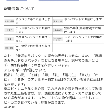
配送情報について
ゆうパック等でお届けしま
ゆうパケットでお届けします
す
チルドゆうパックでお届け
定形外郵便(簡易書留)でお届
します
けします
冷凍ゆうパックでお届けし
レターパックライトでお届け
ます。
します
佐川急便でのお届けとなり
ます
なお、「普通ゆうパック」の場合は表示しません。また、「夏期
のみチルドゆうパック」などとなる場合は、記号での表示はせ
ず、商品内容欄にその旨を表示しています。
アレルギー情報について
商品に「小麦」「そば」「卵」「乳」「落花生」「えび」「か
に」「くるみ」のアレルギー特定8品目を含んでいる場合に品目名
を表示します。
※エビ・カニを除く魚介類（これらの魚介類を原材料として製造
された加工品も含む）は、漁獲漁法によりエビ・カニが混じって
いる場合があります。 また、これらの魚介類は、エサとしてエ
ビ・カニを食べている可能性があります。
その他