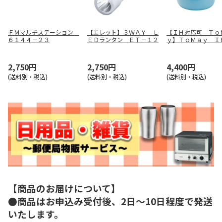
ＦＭマルチステーション
【エレット】３ＷＡＹ Ｌ
【ＩＨ対応可 Ｔｏ
６１４４－２３
ＥＤランタン ＥＴ－１２
ｙ】ＴｏＭａｙ Ｉ
マルチポットＭ（ラ
ルー） ＳＲＡ－９
2,750円
2,750円
4,400円
(送料別・税込)
(送料別・税込)
(送料別・税込)
【商品のお届けについて】
●商品はお申込み受付後、2日～10日程度で発送
いたします。