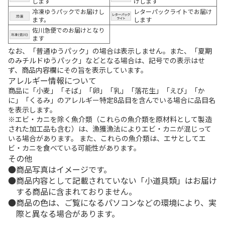
します
けします
冷凍ゆうパックでお届けし
レターパックライトでお届け
ます。
します
佐川急便でのお届けとなり
ます
なお、「普通ゆうパック」の場合は表示しません。また、「夏期
のみチルドゆうパック」などとなる場合は、記号での表示はせ
ず、商品内容欄にその旨を表示しています。
アレルギー情報について
商品に「小麦」「そば」「卵」「乳」「落花生」「えび」「か
に」「くるみ」のアレルギー特定8品目を含んでいる場合に品目名
を表示します。
※エビ・カニを除く魚介類（これらの魚介類を原材料として製造
された加工品も含む）は、漁獲漁法によりエビ・カニが混じって
いる場合があります。 また、これらの魚介類は、エサとしてエ
ビ・カニを食べている可能性があります。
その他
商品写真はイメージです。
商品内容として記載されていない「小道具類」はお届け
する商品に含まれておりません。
商品の色は、ご覧になるパソコンなどの環境により、実
際と異なる場合があります。