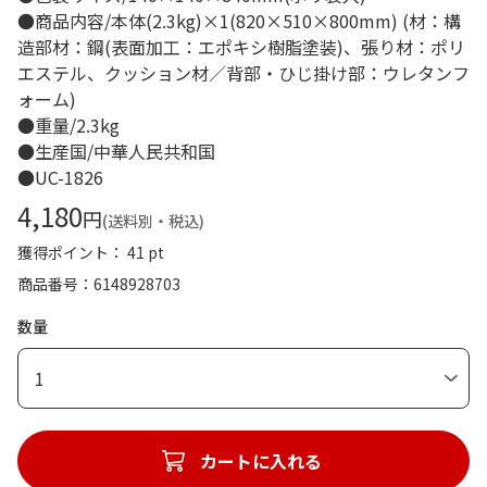
●商品内容/本体(2.3kg)×1(820×510×800mm) (材：構
造部材：鋼(表面加工：エポキシ樹脂塗装)、張り材：ポリ
エステル、クッション材／背部・ひじ掛け部：ウレタンフ
ォーム)
●重量/2.3kg
●生産国/中華人民共和国
●UC-1826
4,180
円
(送料別・税込)
獲得ポイント： 41 pt
商品番号
6148928703
数量
1
カートに入れる