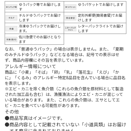
ゆうパック等でお届けしま
ゆうパケットでお届けします
す
チルドゆうパックでお届け
定形外郵便(簡易書留)でお届
します
けします
冷凍ゆうパックでお届けし
レターパックライトでお届け
ます。
します
佐川急便でのお届けとなり
ます
なお、「普通ゆうパック」の場合は表示しません。また、「夏期
のみチルドゆうパック」などとなる場合は、記号での表示はせ
ず、商品内容欄にその旨を表示しています。
アレルギー情報について
商品に「小麦」「そば」「卵」「乳」「落花生」「えび」「か
に」「くるみ」のアレルギー特定8品目を含んでいる場合に品目名
を表示します。
※エビ・カニを除く魚介類（これらの魚介類を原材料として製造
された加工品も含む）は、漁獲漁法によりエビ・カニが混じって
いる場合があります。 また、これらの魚介類は、エサとしてエ
ビ・カニを食べている可能性があります。
その他
商品写真はイメージです。
商品内容として記載されていない「小道具類」はお届け
する商品に含まれておりません。