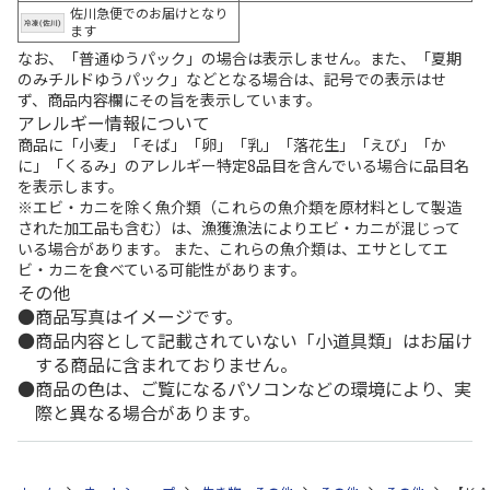
佐川急便でのお届けとなり
ます
なお、「普通ゆうパック」の場合は表示しません。また、「夏期
のみチルドゆうパック」などとなる場合は、記号での表示はせ
ず、商品内容欄にその旨を表示しています。
アレルギー情報について
商品に「小麦」「そば」「卵」「乳」「落花生」「えび」「か
に」「くるみ」のアレルギー特定8品目を含んでいる場合に品目名
を表示します。
※エビ・カニを除く魚介類（これらの魚介類を原材料として製造
された加工品も含む）は、漁獲漁法によりエビ・カニが混じって
いる場合があります。 また、これらの魚介類は、エサとしてエ
ビ・カニを食べている可能性があります。
その他
商品写真はイメージです。
商品内容として記載されていない「小道具類」はお届け
する商品に含まれておりません。
商品の色は、ご覧になるパソコンなどの環境により、実
際と異なる場合があります。