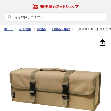
ホーム
WEB特集
非食品
日用品・雑貨
【ＫＡＫＵＲＩ】マルチ