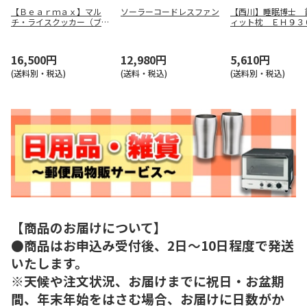
【Ｂｅａｒｍａｘ】マル
ソーラーコードレスファン
【西川】睡眠博士 
チ・ライスクッカー（ブラ
ィット枕 ＥＨ９３
ック） ＭＣ－１０７Ｋ
５４７
16,500円
12,980円
5,610円
(送料別・税込)
(送料・税込)
(送料別・税込)
【商品のお届けについて】
●商品はお申込み受付後、2日～10日程度で発送
いたします。
※天候や注文状況、お届けまでに祝日・お盆期
間、年末年始をはさむ場合、お届けに日数がか