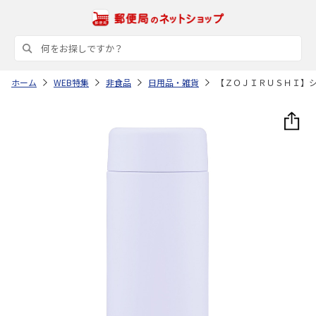
ホーム
WEB特集
非食品
日用品・雑貨
【ＺＯＪＩＲＵＳＨＩ】