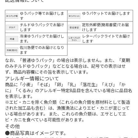
ゆうパック等でお届けしま
ゆうパケットでお届けします
す
チルドゆうパックでお届け
定形外郵便(簡易書留)でお届
します
けします
冷凍ゆうパックでお届けし
レターパックライトでお届け
ます。
します
佐川急便でのお届けとなり
ます
なお、「普通ゆうパック」の場合は表示しません。また、「夏期
のみチルドゆうパック」などとなる場合は、記号での表示はせ
ず、商品内容欄にその旨を表示しています。
アレルギー情報について
商品に「小麦」「そば」「卵」「乳」「落花生」「えび」「か
に」「くるみ」のアレルギー特定8品目を含んでいる場合に品目名
を表示します。
※エビ・カニを除く魚介類（これらの魚介類を原材料として製造
された加工品も含む）は、漁獲漁法によりエビ・カニが混じって
いる場合があります。 また、これらの魚介類は、エサとしてエ
ビ・カニを食べている可能性があります。
その他
商品写真はイメージです。