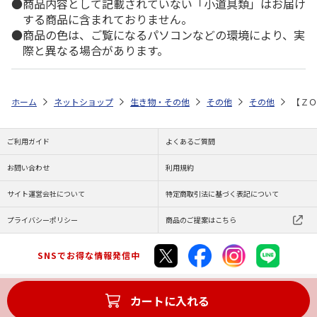
商品内容として記載されていない「小道具類」はお届け
する商品に含まれておりません。
商品の色は、ご覧になるパソコンなどの環境により、実
際と異なる場合があります。
ホーム
ネットショップ
生き物・その他
その他
その他
【ＺＯ
ご利用ガイド
よくあるご質問
お問い合わせ
利用規約
サイト運営会社について
特定商取引法に基づく表記について
プライバシーポリシー
商品のご提案はこちら
SNSでお得な情報発信中
カートに入れる
Copyright (C) JAPAN POST Co.,Ltd. All Rights Reserved.