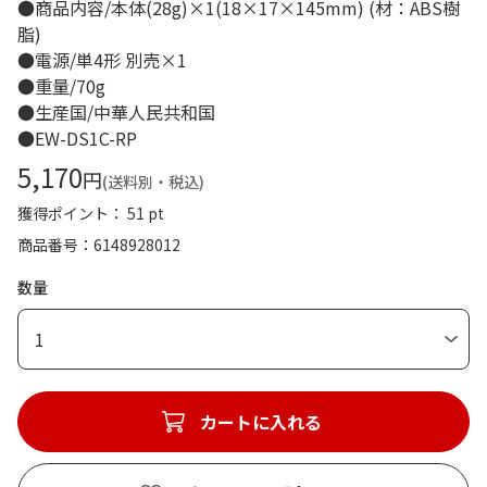
●商品内容/本体(28g)×1(18×17×145mm) (材：ABS樹
脂)
●電源/単4形 別売×1
●重量/70g
●生産国/中華人民共和国
●EW-DS1C-RP
5,170
円
(送料別・税込)
獲得ポイント： 51 pt
商品番号
6148928012
数量
1
カートに入れる