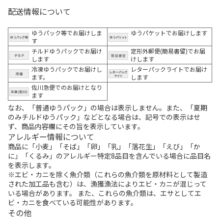
配送情報について
ゆうパック等でお届けしま
ゆうパケットでお届けします
す
チルドゆうパックでお届け
定形外郵便(簡易書留)でお届
します
けします
冷凍ゆうパックでお届けし
レターパックライトでお届け
ます。
します
佐川急便でのお届けとなり
ます
なお、「普通ゆうパック」の場合は表示しません。また、「夏期
のみチルドゆうパック」などとなる場合は、記号での表示はせ
ず、商品内容欄にその旨を表示しています。
アレルギー情報について
商品に「小麦」「そば」「卵」「乳」「落花生」「えび」「か
に」「くるみ」のアレルギー特定8品目を含んでいる場合に品目名
を表示します。
※エビ・カニを除く魚介類（これらの魚介類を原材料として製造
された加工品も含む）は、漁獲漁法によりエビ・カニが混じって
いる場合があります。 また、これらの魚介類は、エサとしてエ
ビ・カニを食べている可能性があります。
その他