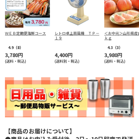
ＷＥＢ定期便海鮮コース
レトロ卓上扇風機 ＴＰ－
＜お中元＞山形県産
１９
ｋｇ
4.9
（8）
4.3
（3）
3,780円
4,400円
3,980円
(送料・税込)
(送料別・税込)
(送料・税込)
【商品のお届けについて】
●商品はお申込み受付後、2日～10日程度で発送