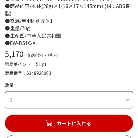
●商品内容/本体(28g)×1(18×17×145mm) (材：ABS樹
脂)
●電源/単4形 別売×1
●重量/70g
●生産国/中華人民共和国
●EW-DS1C-A
5,170
円
(送料別・税込)
獲得ポイント： 51 pt
商品番号
6148928003
数量
1
カートに入れる