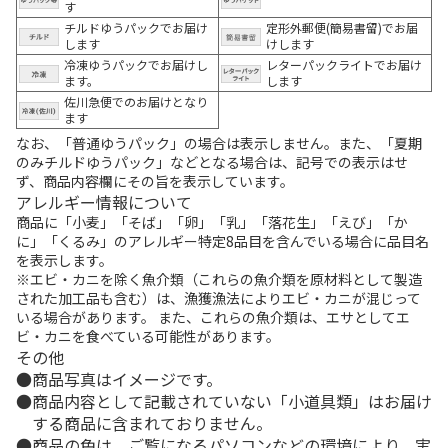
す
チルドゆうパックでお届け
定形外郵便(簡易書留)でお届
します
けします
冷凍ゆうパックでお届けし
レターパックライトでお届け
ます。
します
佐川急便でのお届けとなり
ます
なお、「普通ゆうパック」の場合は表示しません。また、「夏期
のみチルドゆうパック」などとなる場合は、記号での表示はせ
ず、商品内容欄にその旨を表示しています。
アレルギー情報について
商品に「小麦」「そば」「卵」「乳」「落花生」「えび」「か
に」「くるみ」のアレルギー特定8品目を含んでいる場合に品目名
を表示します。
※エビ・カニを除く魚介類（これらの魚介類を原材料として製造
された加工品も含む）は、漁獲漁法によりエビ・カニが混じって
いる場合があります。 また、これらの魚介類は、エサとしてエ
ビ・カニを食べている可能性があります。
その他
商品写真はイメージです。
商品内容として記載されていない「小道具類」はお届け
する商品に含まれておりません。
商品の色は、ご覧になるパソコンなどの環境により、実