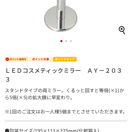
1
2
3
ＬＥＤコスメティックミラー ＡＹ－２０３
３
スタンドタイプの両ミラー。くるっと回すと等倍(×1)か
ら5倍(×5)の拡大鏡に早変わり。
※1回のご注文はお一人様5個までとさせていただきます。
●包装サイズ/195×113×325mm(化粧箱入)