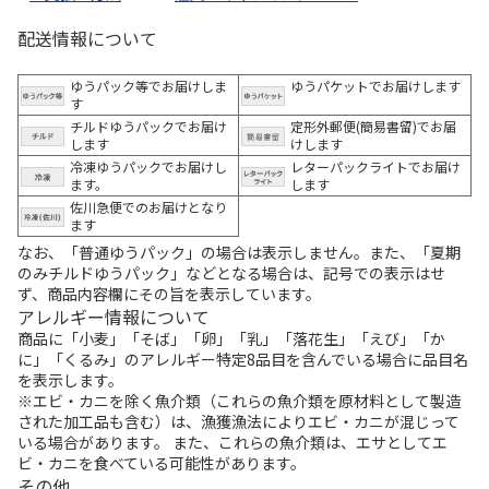
配送情報について
ゆうパック等でお届けしま
ゆうパケットでお届けします
す
チルドゆうパックでお届け
定形外郵便(簡易書留)でお届
します
けします
冷凍ゆうパックでお届けし
レターパックライトでお届け
ます。
します
佐川急便でのお届けとなり
ます
なお、「普通ゆうパック」の場合は表示しません。また、「夏期
のみチルドゆうパック」などとなる場合は、記号での表示はせ
ず、商品内容欄にその旨を表示しています。
アレルギー情報について
商品に「小麦」「そば」「卵」「乳」「落花生」「えび」「か
に」「くるみ」のアレルギー特定8品目を含んでいる場合に品目名
を表示します。
※エビ・カニを除く魚介類（これらの魚介類を原材料として製造
された加工品も含む）は、漁獲漁法によりエビ・カニが混じって
いる場合があります。 また、これらの魚介類は、エサとしてエ
ビ・カニを食べている可能性があります。
その他