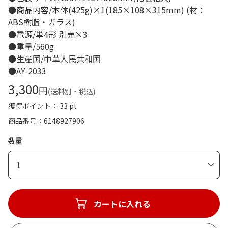
●商品内容/本体(425g)×1(185×108×315mm) (材：
ABS樹脂・ガラス)
●電源/単4形 別売×3
●重量/560g
●生産国/中華人民共和国
●AY-2033
3,300
円
(送料別・税込)
獲得ポイント： 33 pt
商品番号
6148927906
数量
1
カートに入れる