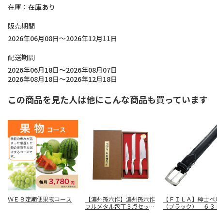
在庫
在庫あり
販売期間
2026年06月08日～2026年12月11日
配送期間
2026年06月18日～2026年08月07日
2026年08月18日～2026年12月18日
この商品を見た人は他にこんな商品も買っています
ＷＥＢ定期便果物コース
【濃州孫六作】濃州孫六作
【ＦＩＬＡ】紳士ベ
フルメタル包丁３点セッ
（ブラック） ６３
ト ＨＧ２００３
２－１０