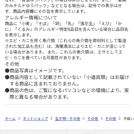
のみチルドゆうパック」などとなる場合は、記号での表示はせ
ず、商品内容欄にその旨を表示しています。
アレルギー情報について
商品に「小麦」「そば」「卵」「乳」「落花生」「えび」「か
に」「くるみ」のアレルギー特定8品目を含んでいる場合に品目名
を表示します。
※エビ・カニを除く魚介類（これらの魚介類を原材料として製造
された加工品も含む）は、漁獲漁法によりエビ・カニが混じって
いる場合があります。 また、これらの魚介類は、エサとしてエ
ビ・カニを食べている可能性があります。
その他
商品写真はイメージです。
商品内容として記載されていない「小道具類」はお届け
する商品に含まれておりません。
商品の色は、ご覧になるパソコンなどの環境により、実
際と異なる場合があります。
ホーム
ネットショップ
生き物・その他
その他
その他
手縫い