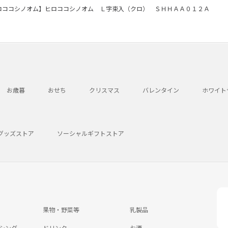
ロココシノオム】ヒロココシノオム Ｌ字束入（クロ） ＳＨＨＡＡ０１２Ａ
お歳暮
おせち
クリスマス
バレンタイン
ホワイト
グッズストア
ソーシャルギフトストア
果物・野菜等
乳製品
シング
ドリンク
お酒