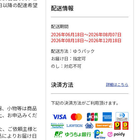
日以降の配達希望
配送情報
配送期間
ス 大
MLB ドジャース 大
ドジャース 大谷翔
MLB ドジャース 大
由伸・
谷翔平 2026 NL 3・
平 日本人最多53試
谷翔平 2026 NL 3・
2026年06月18日～2026年08月07日
日本人
…
4月投手
…
合連続出塁記念 シ
4月投手
…
2026年08月18日～2026年12月18日
ル
…
17,000円
17,000円
8,500円
配送方法
ゆうパック
(送料・税込)
(送料・税込)
(送料・税込)
お届け日
指定可
のし
対応不可
決済方法
詳細はこちら
下記の決済方法がご利用頂けます。
器、小物等は商品
上、お申込みくだ
た、ご依頼主様と
品によりお届け日