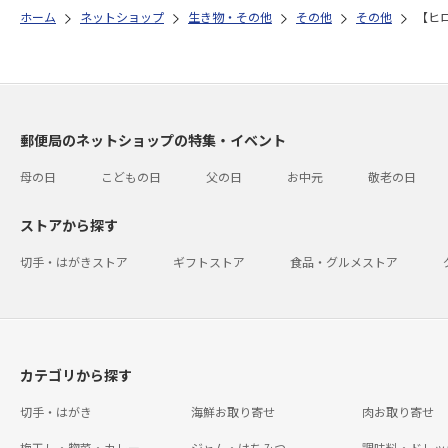
ホーム
ネットショップ
生き物・その他
その他
その他
【ヒ
郵便局のネットショップの特集・イベント
母の日
こどもの日
父の日
お中元
敬老の日
ストアから探す
切手・はがきストア
ギフトストア
食品・グルメストア
カテゴリから探す
切手・はがき
海鮮お取り寄せ
肉お取り寄せ
梅干し・惣菜・カレー
ジャム・はちみつ
調味料・ドレッ