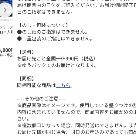
届け期間内の日付をご記入ください。お届け期間終了
日のご指定はできません。
【のし・包装について】
ジャース 大谷翔
MLB ドジャース 大
ドジャース 大谷翔
MLB ドジャー
●のし紙のご指定はできません。
 日本人最多53試
谷翔平 2026 NL 3・
平 日本人最多53試
谷翔平・山本
連続出塁記念 ダ
4月投手
…
合連続出塁記念 コ
佐々木朗希 
●二重包装のご指定はできません。
…
イ
…
3,000円
33,000円
9,900円
8,500円
【送料】
送料・税込)
(送料・税込)
(送料・税込)
(送料・税込)
お届け先ごと全国一律990円（税込）
※ゆうパックでのお届けとなります。
【同梱】
同梱可能な商品は
こちら
。
----その他のご注意----
※商品画像はイメージです。使用している盛りつけの
内容に含まれていませんので、商品内容をお確かめの
さい。
※複数個口になった場合、同時発送はできません。ま
お届け先様が同じ場合、同日のお申込みであっても商