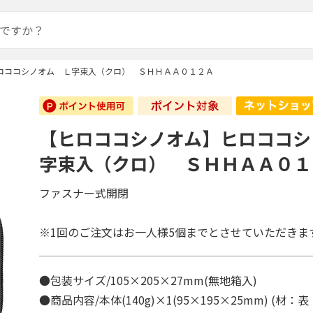
ロココシノオム Ｌ字束入（クロ） ＳＨＨＡＡ０１２Ａ
【ヒロココシノオム】ヒロココシ
字束入（クロ） ＳＨＨＡＡ０１
ファスナー式開閉
※1回のご注文はお一人様5個までとさせていただきま
●包装サイズ/105×205×27mm(無地箱入)
●商品内容/本体(140g)×1(95×195×25mm) (材