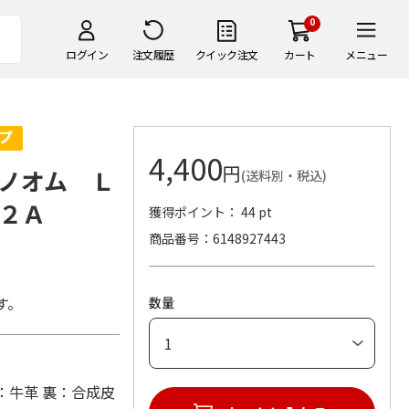
0
ログイン
注文履歴
クイック注文
カート
メニュー
4,400
円
ノオム Ｌ
(送料別・税込)
２Ａ
獲得ポイント： 44 pt
商品番号
6148927443
す。
数量
：表：牛革 裏：合成皮