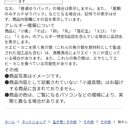
ます
なお、「普通ゆうパック」の場合は表示しません。また、「夏期
のみチルドゆうパック」などとなる場合は、記号での表示はせ
ず、商品内容欄にその旨を表示しています。
アレルギー情報について
商品に「小麦」「そば」「卵」「乳」「落花生」「えび」「か
に」「くるみ」のアレルギー特定8品目を含んでいる場合に品目名
を表示します。
※エビ・カニを除く魚介類（これらの魚介類を原材料として製造
された加工品も含む）は、漁獲漁法によりエビ・カニが混じって
いる場合があります。 また、これらの魚介類は、エサとしてエ
ビ・カニを食べている可能性があります。
その他
商品写真はイメージです。
商品内容として記載されていない「小道具類」はお届け
する商品に含まれておりません。
商品の色は、ご覧になるパソコンなどの環境により、実
際と異なる場合があります。
ホーム
ネットショップ
生き物・その他
その他
その他
栃木レ