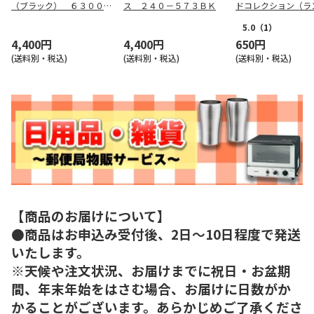
（ブラック） ６３０００
ス ２４０－５７３ＢＫ
ドコレクション（ラ
８－１０
1種）
5.0
（1）
4,400円
4,400円
650円
(送料別・税込)
(送料別・税込)
(送料別・税込)
【商品のお届けについて】
●商品はお申込み受付後、2日～10日程度で発送
いたします。
※天候や注文状況、お届けまでに祝日・お盆期
間、年末年始をはさむ場合、お届けに日数がか
かることがございます。あらかじめご了承くださ