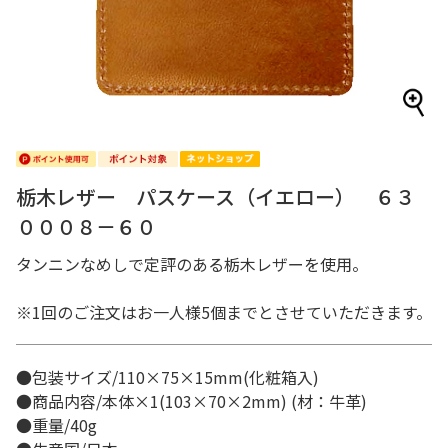
栃木レザー パスケース（イエロー） ６３
０００８－６０
タンニンなめしで定評のある栃木レザーを使用。
※1回のご注文はお一人様5個までとさせていただきます。
●包装サイズ/110×75×15mm(化粧箱入)
●商品内容/本体×1(103×70×2mm) (材：牛革)
●重量/40g