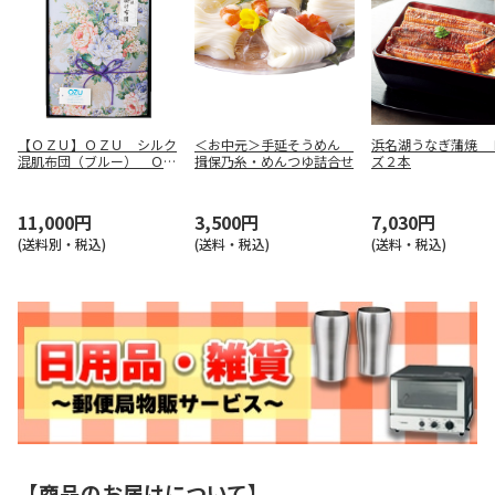
【ＯＺＵ】ＯＺＵ シルク
＜お中元＞手延そうめん
浜名湖うなぎ蒲焼 
混肌布団（ブルー） ＯＺ
揖保乃糸・めんつゆ詰合せ
ズ２本
Ｆ－１０２
11,000円
3,500円
7,030円
(送料別・税込)
(送料・税込)
(送料・税込)
【商品のお届けについて】