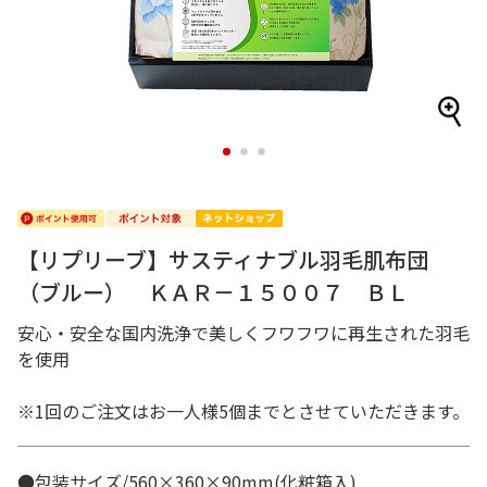
1
2
3
【リプリーブ】サスティナブル羽毛肌布団
（ブルー） ＫＡＲ－１５００７ ＢＬ
安心・安全な国内洗浄で美しくフワフワに再生された羽毛
を使用
※1回のご注文はお一人様5個までとさせていただきます。
●包装サイズ/560×360×90mm(化粧箱入)