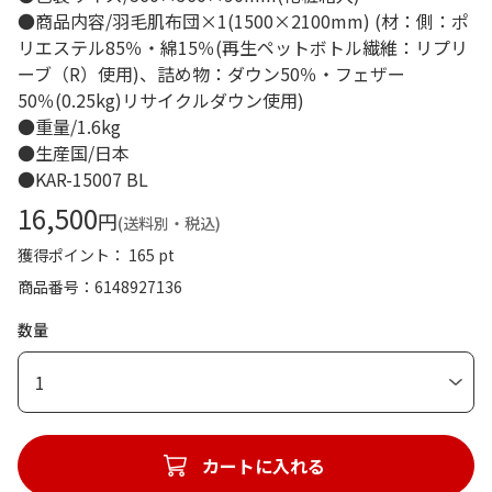
●商品内容/羽毛肌布団×1(1500×2100mm) (材：側：ポ
リエステル85％・綿15％(再生ペットボトル繊維：リプリ
ーブ（R）使用)、詰め物：ダウン50％・フェザー
50％(0.25kg)リサイクルダウン使用)
●重量/1.6kg
●生産国/日本
●KAR-15007 BL
16,500
円
(送料別・税込)
獲得ポイント： 165 pt
商品番号
6148927136
数量
1
カートに入れる