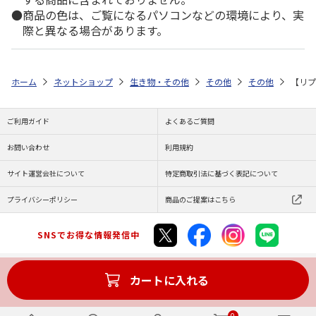
商品の色は、ご覧になるパソコンなどの環境により、実
際と異なる場合があります。
ホーム
ネットショップ
生き物・その他
その他
その他
【リプ
ご利用ガイド
よくあるご質問
お問い合わせ
利用規約
サイト運営会社について
特定商取引法に基づく表記について
プライバシーポリシー
商品のご提案はこちら
SNSでお得な情報発信中
カートに入れる
Copyright (C) JAPAN POST Co.,Ltd. All Rights Reserved.
0