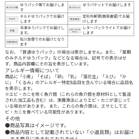
ゆうパック等でお届けしま
ゆうパケットでお届けします
す
チルドゆうパックでお届け
定形外郵便(簡易書留)でお届
します
けします
冷凍ゆうパックでお届けし
レターパックライトでお届け
ます。
します
佐川急便でのお届けとなり
ます
なお、「普通ゆうパック」の場合は表示しません。また、「夏期
のみチルドゆうパック」などとなる場合は、記号での表示はせ
ず、商品内容欄にその旨を表示しています。
アレルギー情報について
商品に「小麦」「そば」「卵」「乳」「落花生」「えび」「か
に」「くるみ」のアレルギー特定8品目を含んでいる場合に品目名
を表示します。
※エビ・カニを除く魚介類（これらの魚介類を原材料として製造
された加工品も含む）は、漁獲漁法によりエビ・カニが混じって
いる場合があります。 また、これらの魚介類は、エサとしてエ
ビ・カニを食べている可能性があります。
その他
商品写真はイメージです。
商品内容として記載されていない「小道具類」はお届け
する商品に含まれておりません。