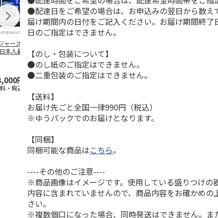
●配達時間をご希望の場合は、配達希望時間帯をご指
●配達日をご希望の場合は、お申込みの翌日から数えて
届け期間内の日付をご記入ください。お届け期間終了
日のご指定はできません。
ジャース 大谷翔
MLB ドジャース 大
ドジャース 大谷翔
MLB ドジャー
 日本人最多53試
谷翔平 2026 NL 3・
平 日本人最多53試
谷翔平・山本
【のし・包装について】
連続出塁記念 ダ
4月投手
…
合連続出塁記念 コ
佐々木朗希 
●のし紙のご指定はできません。
…
イ
…
●二重包装のご指定はできません。
3,000円
33,000円
9,900円
8,500円
送料・税込)
(送料・税込)
(送料・税込)
(送料・税込)
【送料】
お届け先ごと全国一律990円（税込）
※ゆうパックでのお届けとなります。
【同梱】
同梱可能な商品は
こちら
。
----その他のご注意----
※商品画像はイメージです。使用している盛りつけの
内容に含まれていませんので、商品内容をお確かめの
さい。
※複数個口になった場合、同時発送はできません。ま