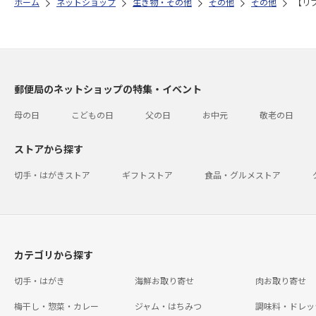
ホーム
ネットショップ
生き物・その他
その他
その他
【リ
郵便局のネットショップの特集・イベント
母の日
こどもの日
父の日
お中元
敬老の日
ストアから探す
切手・はがきストア
ギフトストア
食品・グルメストア
カテゴリから探す
切手・はがき
海鮮お取り寄せ
肉お取り寄せ
梅干し・惣菜・カレー
ジャム・はちみつ
調味料・ドレッ