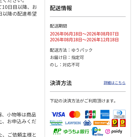
定ください。
10日目以降、お
配送情報
日以降の配達希望
配送期間
ス 大
MLB ドジャース 大
ドジャース 大谷翔
MLB ドジャース 大
由伸・
谷翔平 2026 NL 3・
平 日本人最多53試
谷翔平 2026 NL 3・
2026年06月18日～2026年08月07日
日本人
…
4月投手
…
合連続出塁記念 シ
4月投手
…
2026年08月18日～2026年12月18日
ル
…
17,000円
17,000円
8,500円
配送方法
ゆうパック
(送料・税込)
(送料・税込)
(送料・税込)
お届け日
指定可
のし
対応不可
決済方法
詳細はこちら
下記の決済方法がご利用頂けます。
器、小物等は商品
上、お申込みくだ
た、ご依頼主様と