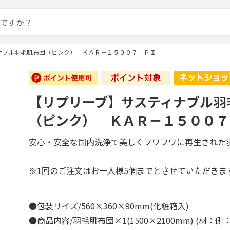
ナブル羽毛肌布団（ピンク） ＫＡＲ－１５００７ ＰＩ
【リプリーブ】サスティナブル羽
（ピンク） ＫＡＲ－１５００７
安心・安全な国内洗浄で美しくフワフワに再生された
※1回のご注文はお一人様5個までとさせていただきま
●包装サイズ/560×360×90mm(化粧箱入)
●商品内容/羽毛肌布団×1(1500×2100mm) (材：