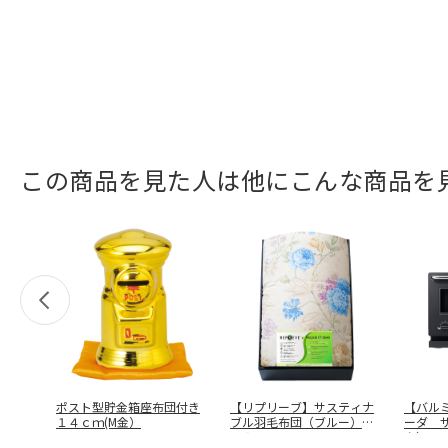
この商品を見た人は他にこんな商品を
ポスト型貯金箱座布団付き
【リプリーブ】サスティナ
【バル
１４ｃｍ(M金）
ブル羽毛布団（ブルー）
ーダ 
ＫＡＲ－２
…
ク） 