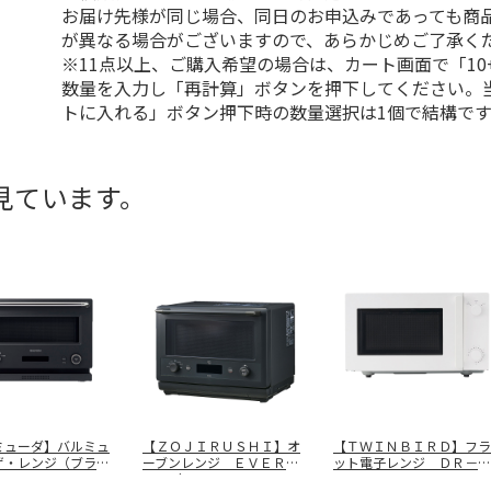
お届け先様が同じ場合、同日のお申込みであっても商
が異なる場合がございますので、あらかじめご了承く
※11点以上、ご購入希望の場合は、カート画面で「10
数量を入力し「再計算」ボタンを押下してください。
トに入れる」ボタン押下時の数量選択は1個で結構です
見ています。
ミューダ】バルミュ
【ＺＯＪＩＲＵＳＨＩ】オ
【ＴＷＩＮＢＩＲＤ】フラ
ザ・レンジ（ブラッ
ーブンレンジ ＥＶＥＲＩ
ット電子レンジ ＤＲ－Ｅ
Ｋ０
…
ＮＯ（スレ
…
２６８Ｗ