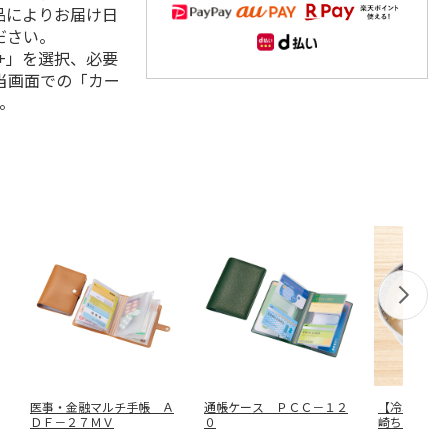
品によりお届け日
ださい。
+」を選択、必要
当画面での「カー
。
医事・金融マルチ手帳 Ａ
通帳ケース ＰＣＣ－１２
【冷凍】長
ＤＦ－２７ＭＶ
０
崎ちゃんぽ