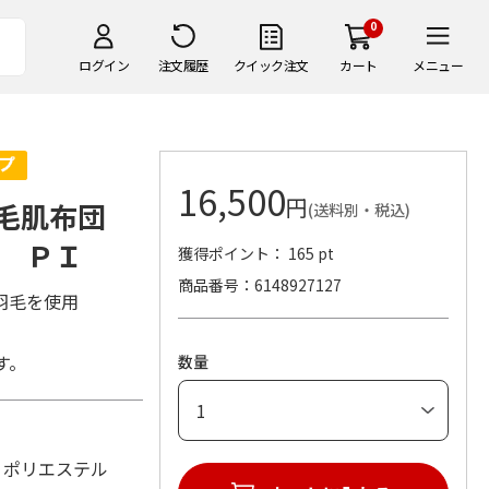
0
ログイン
注文履歴
クイック注文
カート
メニュー
16,500
円
毛肌布団
(送料別・税込)
 ＰＩ
獲得ポイント： 165 pt
商品番号
6148927127
羽毛を使用
す。
数量
側：ポリエステル