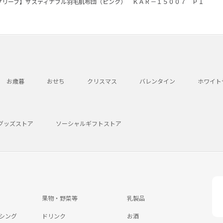
プリーブ】サスティナブル羽毛肌布団（ピンク） ＫＡＲ－１５００７ ＰＩ
お歳暮
おせち
クリスマス
バレンタイン
ホワイト
グッズストア
ソーシャルギフトストア
果物・野菜等
乳製品
シング
ドリンク
お酒