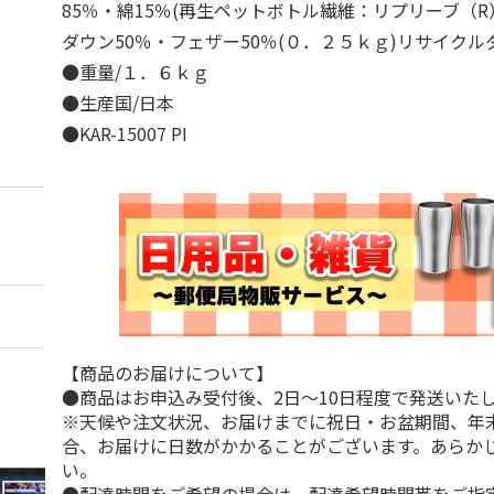
85％・綿15％(再生ペットボトル繊維：リプリーブ（R
ダウン50％・フェザー50％(０．２５ｋｇ)リサイク
●重量/１．６ｋｇ
●生産国/日本
●KAR-15007 PI
【商品のお届けについて】
●商品はお申込み受付後、2日～10日程度で発送いた
※天候や注文状況、お届けまでに祝日・お盆期間、年
合、お届けに日数がかかることがございます。あらか
い。